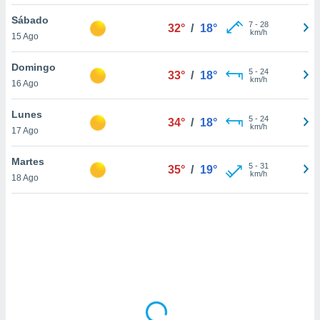
uedes
uestro sitio
Sábado
7
-
28
32°
/
18°
.com. En
km/h
15 Ago
te
 de que
Domingo
talarán
5
-
24
33°
/
18°
km/h
16 Ago
e sean
para
a
Lunes
5
-
24
34°
/
18°
por el sitio
km/h
17 Ago
o se
cookies para
Martes
5
-
31
35°
/
19°
km/h
18 Ago
nto ni para
licidad o
ado, aunque
sualizar
general no
ada. Puedes
 instalación
y acceder a
io web a
ste abono