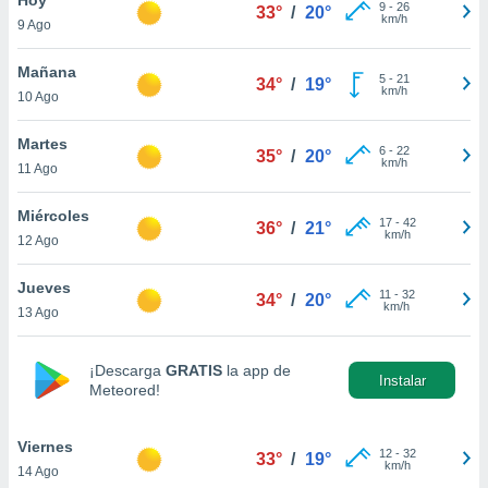
9
-
26
33°
/
20°
km/h
9 Ago
do en
 mismo.
sultar más
Mañana
5
-
21
34°
/
19°
 en nuestra
km/h
10 Ago
 Cookies
y
ualquier
Martes
6
-
22
35°
/
20°
km/h
11 Ago
ento
 botón
ación de
Miércoles
17
-
42
36°
/
21°
kies
km/h
12 Ago
 disponible
e nuestra
Jueves
11
-
32
.
34°
/
20°
km/h
13 Ago
IVAMENTE,
¡Descarga
GRATIS
la app de
Instalar
Meteored!
as
 a cookies
Viernes
 no aceptar
12
-
32
33°
/
19°
km/h
14 Ago
ón de