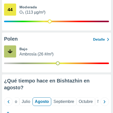
 seleccionar
o.
Moderada
44
O₃ (113 µg/m³)
calización
precisa e
ión mediante
, publicidad
Polen
Detalle
dos,
 publicidad
Bajo
,
Ambrosía (26 #/m³)
ón de
 desarrollo
s.
tros 1199
ios
¿Qué tiempo hace en Bishtazhin en
agosto
?
yo
Junio
Julio
Agosto
Septiembre
Octubre
Noviemb