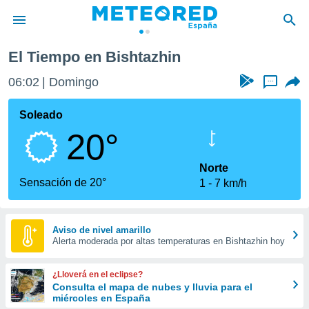
El Tiempo en Bishtazhin
privacidad
06:02
Domingo
...
o de
tiempo.com)
borado por
Soleado
es para
20°
ue la
 que se
e calidad.
Norte
eder a este
Sensación de 20°
1
7 km/h
ediante las
opciones:
ookies y
Aviso de nivel amarillo
Alerta moderada por altas temperaturas en Bishtazhin hoy
e forma
d digital
¿Lloverá en el eclipse?
ada, basada
Consulta el mapa de nubes y lluvia para el
miércoles en España
mación