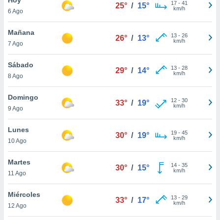
17
-
41
25°
/
15°
km/h
6 Ago
do en
 mismo.
sultar más
Mañana
13
-
26
26°
/
13°
 en nuestra
km/h
7 Ago
 Cookies
y
ualquier
Sábado
13
-
28
29°
/
14°
km/h
8 Ago
ento
 botón
ación de
Domingo
12
-
30
33°
/
19°
kies
km/h
9 Ago
 disponible
e nuestra
Lunes
19
-
45
.
30°
/
19°
km/h
10 Ago
IVAMENTE,
Martes
14
-
35
30°
/
15°
km/h
11 Ago
as
 a cookies
Miércoles
13
-
29
33°
/
17°
km/h
 no aceptar
12 Ago
ón de