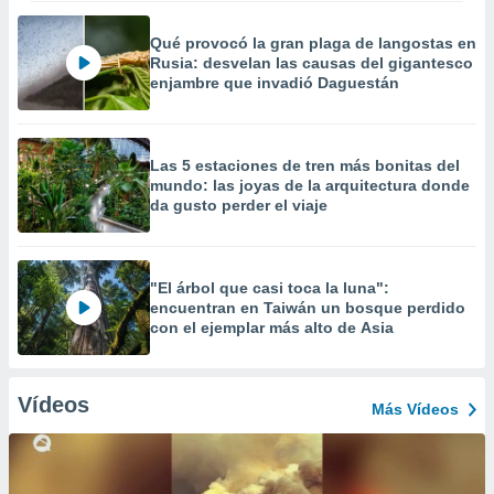
Qué provocó la gran plaga de langostas en
Rusia: desvelan las causas del gigantesco
enjambre que invadió Daguestán
Las 5 estaciones de tren más bonitas del
mundo: las joyas de la arquitectura donde
da gusto perder el viaje
"El árbol que casi toca la luna":
encuentran en Taiwán un bosque perdido
con el ejemplar más alto de Asia
Vídeos
Más Vídeos