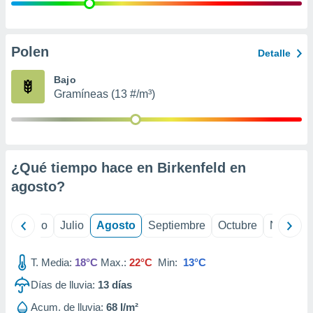
 seleccionar
o.
calización
precisa e
Polen
Detalle
ión mediante
Bajo
, publicidad
Gramíneas (13 #/m³)
dos,
 publicidad
,
ón de
¿Qué tiempo hace en Birkenfeld en
 desarrollo
s.
agosto
?
tros 1199
ios
yo
Junio
Julio
Agosto
Septiembre
Octubre
Noviemb
T. Media:
18°C
Max.:
22°C
Min:
13°C
Días de lluvia:
13
días
Acum. de lluvia:
68 l/m²