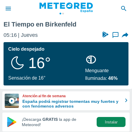
El Tiempo en Birkenfeld
privacidad
05:16
Jueves
...
o de
tiempo.com)
borado por
Cielo despejado
es para
16°
ue la
 que se
e calidad.
Menguante
eder a este
Sensación de 16°
Iluminada:
46%
ediante las
opciones:
Atención al fin de semana
ookies y
España podrá registrar tormentas muy fuertes y
e forma
con fenómenos adversos
d digital
¡Descarga
GRATIS
la app de
Instalar
ada, basada
Meteored!
mación