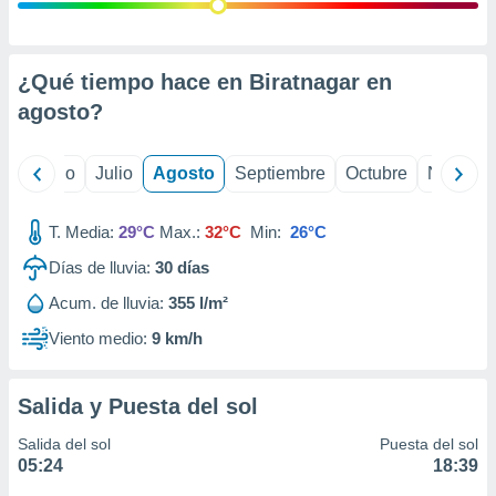
 seleccionar
o.
calización
precisa e
¿Qué tiempo hace en Biratnagar en
ión mediante
agosto
?
, publicidad
yo
Junio
Julio
Agosto
Septiembre
Octubre
Noviemb
dos,
 publicidad
,
T. Media:
29°C
Max.:
32°C
Min:
26°C
ón de
Días de lluvia:
30
días
 desarrollo
s.
Acum. de lluvia:
355 l/m²
tros 1199
Viento medio:
9 km/h
ios
Salida y Puesta del sol
Salida del sol
Puesta del sol
05:24
18:39