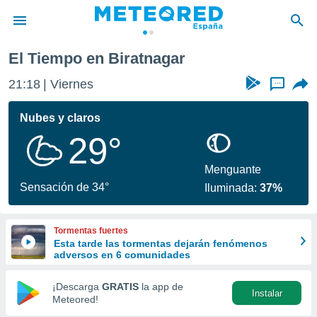
El Tiempo en Biratnagar
privacidad
21:18
Viernes
...
o de
tiempo.com)
borado por
Nubes y claros
es para
29°
ue la
 que se
e calidad.
Menguante
eder a este
Sensación de 34°
Iluminada:
37%
ediante las
opciones:
Tormentas fuertes
ookies y
Esta tarde las tormentas dejarán fenómenos
e forma
adversos en 6 comunidades
d digital
¡Descarga
GRATIS
la app de
Instalar
ada, basada
Meteored!
mación