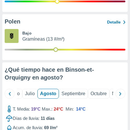
 seleccionar
o.
calización
precisa e
Polen
Detalle
ión mediante
Bajo
, publicidad
Gramíneas (13 #/m³)
dos,
 publicidad
,
ón de
¿Qué tiempo hace en Binson-et-
 desarrollo
s.
Orquigny en
agosto
?
tros 1199
ios
yo
Junio
Julio
Agosto
Septiembre
Octubre
Noviemb
T. Media:
19°C
Max.:
24°C
Min:
14°C
Días de lluvia:
11
días
Acum. de lluvia:
69 l/m²