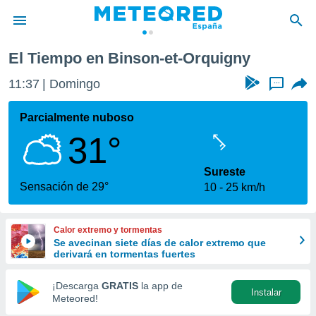
El Tiempo en Binson-et-Orquigny
privacidad
11:37
Domingo
...
o de
tiempo.com)
borado por
Parcialmente nuboso
es para
31°
ue la
 que se
e calidad.
Sureste
eder a este
Sensación de 29°
10
25 km/h
ediante las
opciones:
Calor extremo y tormentas
ookies y
Se avecinan siete días de calor extremo que
e forma
derivará en tormentas fuertes
d digital
¡Descarga
GRATIS
la app de
Instalar
ada, basada
Meteored!
mación