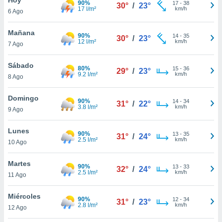
90%
17
-
38
30°
/
23°
17 l/m²
km/h
6 Ago
do en
 mismo.
sultar más
Mañana
90%
14
-
35
30°
/
23°
 en nuestra
12 l/m²
km/h
7 Ago
 Cookies
y
ualquier
Sábado
80%
15
-
36
29°
/
23°
9.2 l/m²
km/h
8 Ago
ento
 botón
ación de
Domingo
90%
14
-
34
31°
/
22°
kies
3.8 l/m²
km/h
9 Ago
 disponible
e nuestra
Lunes
90%
13
-
35
.
31°
/
24°
2.5 l/m²
km/h
10 Ago
IVAMENTE,
Martes
90%
13
-
33
32°
/
24°
2.5 l/m²
km/h
11 Ago
as
 a cookies
Miércoles
90%
12
-
34
31°
/
23°
2.8 l/m²
km/h
 no aceptar
12 Ago
ón de