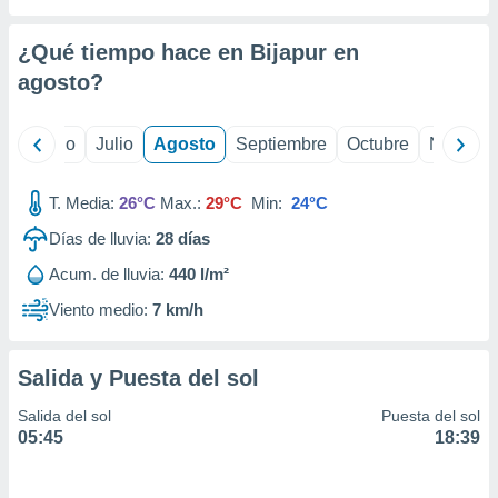
 seleccionar
o.
¿Qué tiempo hace en Bijapur en
calización
precisa e
agosto
?
ión mediante
, publicidad
yo
Junio
Julio
Agosto
Septiembre
Octubre
Noviemb
dos,
T. Media:
26°C
Max.:
29°C
Min:
24°C
 publicidad
,
Días de lluvia:
28
días
ón de
 desarrollo
Acum. de lluvia:
440 l/m²
s.
Viento medio:
7 km/h
tros 1199
ios
Salida y Puesta del sol
Salida del sol
Puesta del sol
05:45
18:39