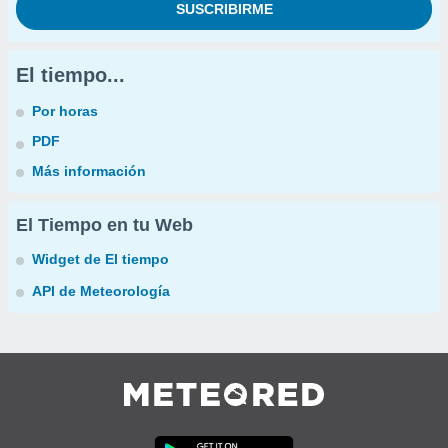
El tiempo...
Por horas
PDF
Más información
El Tiempo en tu Web
Widget de El tiempo
API de Meteorología