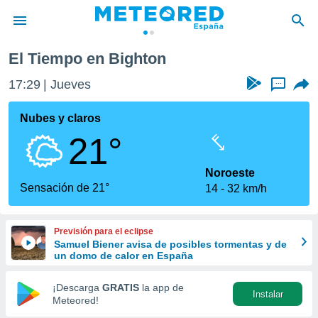
El Tiempo en Bighton
privacidad
17:29
Jueves
...
o de
tiempo.com)
borado por
Nubes y claros
es para
21°
ue la
 que se
e calidad.
Noroeste
eder a este
Sensación de 21°
14
32 km/h
ediante las
opciones:
Previsión para el eclipse
ookies y
Samuel Biener avisa de posibles tormentas y de
e forma
un domo de calor en España
d digital
¡Descarga
GRATIS
la app de
Instalar
ada, basada
Meteored!
mación