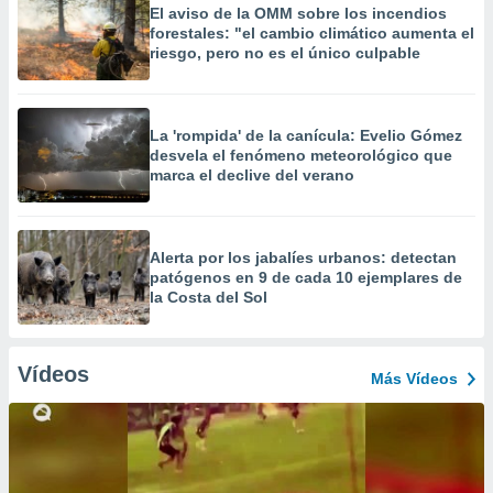
El aviso de la OMM sobre los incendios
forestales: "el cambio climático aumenta el
riesgo, pero no es el único culpable
La 'rompida' de la canícula: Evelio Gómez
desvela el fenómeno meteorológico que
marca el declive del verano
Alerta por los jabalíes urbanos: detectan
patógenos en 9 de cada 10 ejemplares de
la Costa del Sol
Vídeos
Más Vídeos