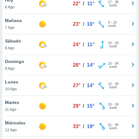
17
-
36
22°
/
11°
km/h
6 Ago
do en
 mismo.
sultar más
Mañana
9
-
23
23°
/
10°
 en nuestra
km/h
7 Ago
 Cookies
y
ualquier
Sábado
15
-
33
24°
/
11°
km/h
8 Ago
ento
 botón
ación de
Domingo
15
-
34
28°
/
14°
kies
km/h
9 Ago
 disponible
e nuestra
Lunes
12
-
30
.
27°
/
14°
km/h
10 Ago
IVAMENTE,
Martes
16
-
34
29°
/
15°
km/h
11 Ago
as
 a cookies
Miércoles
21
-
45
33°
/
19°
km/h
 no aceptar
12 Ago
ón de