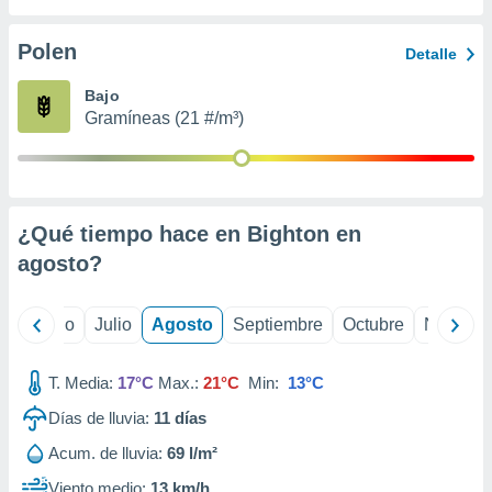
 seleccionar
o.
Polen
Detalle
calización
precisa e
Bajo
ión mediante
Gramíneas (21 #/m³)
, publicidad
dos,
 publicidad
,
¿Qué tiempo hace en Bighton en
ón de
agosto
?
 desarrollo
s.
tros 1199
yo
Junio
Julio
Agosto
Septiembre
Octubre
Noviemb
ios
T. Media:
17°C
Max.:
21°C
Min:
13°C
Días de lluvia:
11
días
Acum. de lluvia:
69 l/m²
Viento medio:
13 km/h