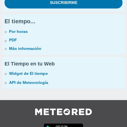
El tiempo...
Por horas
PDF
Más información
El Tiempo en tu Web
Widget de El tiempo
API de Meteorología