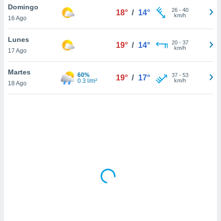
uedes
Domingo
26
-
40
18°
/
14°
uestro sitio
km/h
16 Ago
.com. En
te
Lunes
 de que
20
-
37
19°
/
14°
km/h
talarán
17 Ago
e sean
para
Martes
60%
37
-
53
19°
/
17°
a
0.3 l/m²
km/h
18 Ago
por el sitio
o se
cookies para
nto ni para
licidad o
ado, aunque
sualizar
general no
ada. Puedes
 instalación
y acceder a
io web a
ste abono