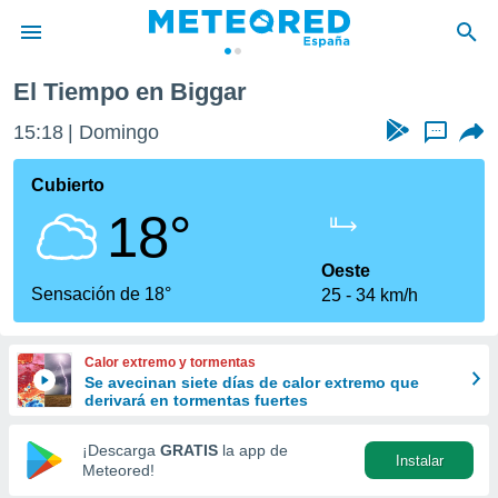
El Tiempo en Biggar
privacidad
15:18
Domingo
...
o de
tiempo.com)
borado por
Cubierto
es para
18°
ue la
 que se
e calidad.
Oeste
eder a este
Sensación de 18°
25
34 km/h
ediante las
opciones:
Calor extremo y tormentas
ookies y
Se avecinan siete días de calor extremo que
e forma
derivará en tormentas fuertes
d digital
¡Descarga
GRATIS
la app de
Instalar
ada, basada
Meteored!
mación