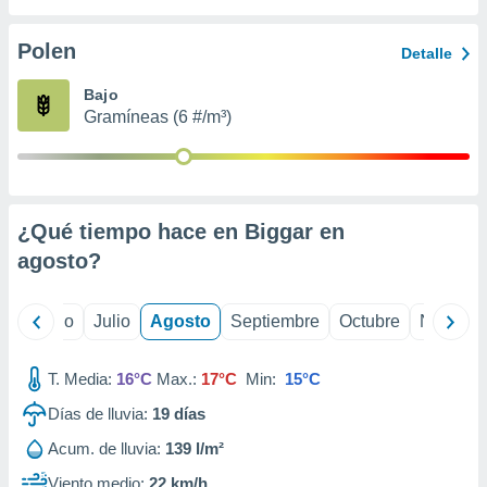
 seleccionar
o.
Polen
Detalle
calización
precisa e
Bajo
ión mediante
Gramíneas (6 #/m³)
, publicidad
dos,
 publicidad
,
¿Qué tiempo hace en Biggar en
ón de
agosto
?
 desarrollo
s.
tros 1199
yo
Junio
Julio
Agosto
Septiembre
Octubre
Noviemb
ios
T. Media:
16°C
Max.:
17°C
Min:
15°C
Días de lluvia:
19
días
Acum. de lluvia:
139 l/m²
Viento medio:
22 km/h