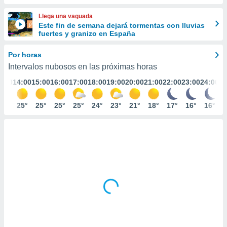
ediante
ecnologías
Llega una vaguada
nos permite
Este fin de semana dejará tormentas con lluvias
estra
fuertes y granizo en España
ara seguir
e contenido
Por horas
stándares
ACEPTAR
Intervalos nubosos en las próximas horas
sin coste.
Y
3:00
14:00
15:00
16:00
17:00
18:00
19:00
20:00
21:00
22:00
23:00
24:00
CONTINUAR
 botón
continuar",
der a la
24°
25°
25°
25°
25°
24°
23°
21°
18°
17°
16°
16°
CONFIGURACIÓN
ndo la
 de todas
, ya sean
de nuestros
 nos
 y análisis
tamiento en
b, así como
un perfil
para
ublicidad y