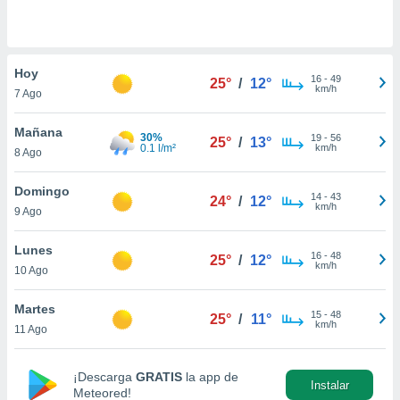
do en
 mismo.
sultar más
Hoy
 en nuestra
16
-
49
25°
/
12°
km/h
 Cookies
y
7 Ago
ualquier
Mañana
30%
19
-
56
25°
/
13°
ento
0.1 l/m²
km/h
8 Ago
 botón
ación de
Domingo
kies
14
-
43
24°
/
12°
km/h
 disponible
9 Ago
e nuestra
.
Lunes
16
-
48
25°
/
12°
km/h
10 Ago
IVAMENTE,
Martes
15
-
48
25°
/
11°
km/h
11 Ago
as
 a cookies
 no aceptar
¡Descarga
GRATIS
la app de
Instalar
ón de
Meteored!