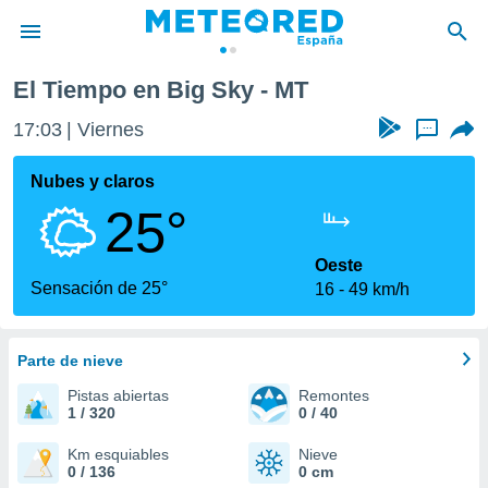
El Tiempo en Big Sky - MT
privacidad
17:03
Viernes
...
o de
tiempo.com)
borado por
Nubes y claros
es para
25°
ue la
 que se
e calidad.
Oeste
eder a este
Sensación de 25°
16
49 km/h
ediante las
opciones:
Parte de nieve
ookies y
e forma
Pistas abiertas
Remontes
1 / 320
0 / 40
d digital
ada, basada
Km esquiables
Nieve
0 / 136
0 cm
mación