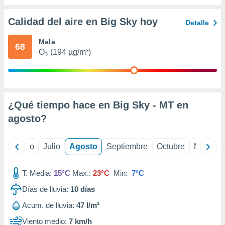
 seleccionar
o.
Calidad del aire en Big Sky hoy
Detalle
calización
precisa e
Mala
ión mediante
68
O₃ (194 µg/m³)
, publicidad
dos,
 publicidad
,
¿Qué tiempo hace en Big Sky - MT en
ón de
agosto
?
 desarrollo
s.
yo
Junio
Julio
Agosto
Septiembre
Octubre
Noviemb
tros 1199
ios
T. Media:
15°C
Max.:
23°C
Min:
7°C
Días de lluvia:
10
días
Acum. de lluvia:
47 l/m²
Viento medio:
7 km/h