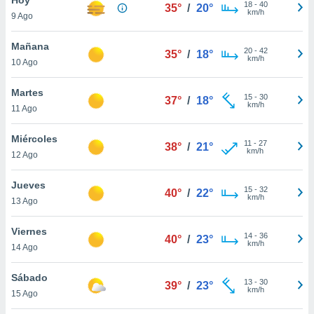
18
-
40
35°
/
20°
km/h
9 Ago
do en
 mismo.
sultar más
Mañana
20
-
42
35°
/
18°
 en nuestra
km/h
10 Ago
 Cookies
y
ualquier
Martes
15
-
30
37°
/
18°
km/h
11 Ago
ento
 botón
ación de
Miércoles
11
-
27
38°
/
21°
kies
km/h
12 Ago
 disponible
e nuestra
Jueves
15
-
32
.
40°
/
22°
km/h
13 Ago
IVAMENTE,
Viernes
14
-
36
40°
/
23°
km/h
14 Ago
as
 a cookies
Sábado
13
-
30
39°
/
23°
km/h
 no aceptar
15 Ago
ón de