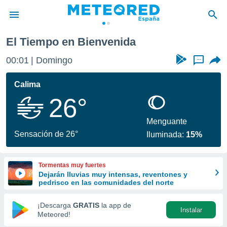
El Tiempo en Bienvenida
privacidad
00:01
Domingo
...
o de
tiempo.com)
borado por
Calima
es para
26°
ue la
 que se
e calidad.
Menguante
eder a este
Sensación de 26°
Iluminada:
15%
ediante las
opciones:
Tormentas muy fuertes
ookies y
Dejarán lluvias muy intensas, reventones y
e forma
pedrisco en las comunidades del norte
d digital
¡Descarga
GRATIS
la app de
Instalar
ada, basada
Meteored!
mación