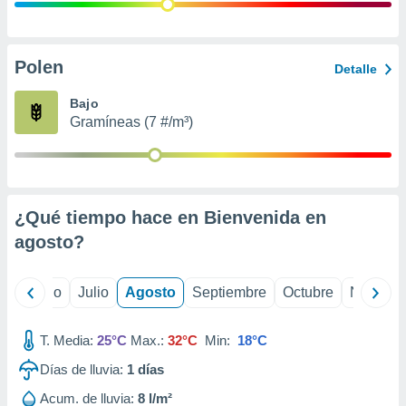
 seleccionar
o.
calización
precisa e
Polen
Detalle
ión mediante
Bajo
, publicidad
Gramíneas (7 #/m³)
dos,
 publicidad
,
ón de
¿Qué tiempo hace en Bienvenida en
 desarrollo
s.
agosto
?
tros 1199
ios
yo
Junio
Julio
Agosto
Septiembre
Octubre
Noviemb
T. Media:
25°C
Max.:
32°C
Min:
18°C
Días de lluvia:
1
días
Acum. de lluvia:
8 l/m²