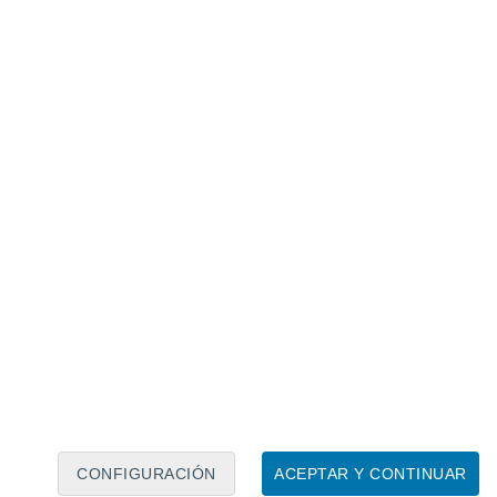
Calendario lunar
Lun
Mar
Mié
Jue
Vie
Sáb
Dom
7
8
9
10
11
12
13
14
15
16
17
18
19
20
CONFIGURACIÓN
ACEPTAR Y CONTINUAR