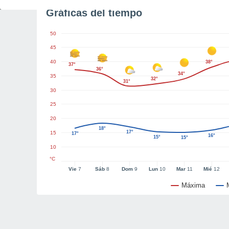
Gráficas del tiempo
50
45
40
38°
37°
36°
34°
35
32°
31°
30
25
20
18°
17°
15
17°
16°
15°
15°
10
°C
Vie
7
Sáb
8
Dom
9
Lun
10
Mar
11
Mié
12
Máxima