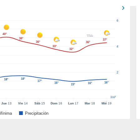
6
40°
38°
37°
36°
36°
33°
4
32°
2
18°
18°
17°
16°
16°
16°
15°
l/m²
Jue
13
Vie
14
Sáb
15
Dom
16
Lun
17
Mar
18
Mié
19
Mínima
Precipitación