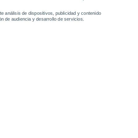
32°
/
15°
34°
/
15°
38°
/
16°
40°
/
18°
e análisis de dispositivos, publicidad y contenido
n de audiencia y desarrollo de servicios.
-
43
km/h
15
-
40
km/h
14
-
39
km/h
13
-
40
km/h
Noroeste
4 Medio
16
-
37 km/h
FPS:
6-10
Noroeste
2 Bajo
16
-
38 km/h
FPS:
no
Noroeste
1 Bajo
15
-
35 km/h
FPS:
no
Noroeste
0 Bajo
11
-
32 km/h
FPS:
no