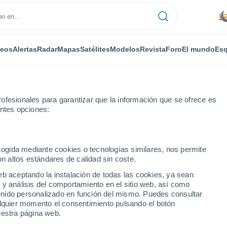
deos
Alertas
Radar
Mapas
Satélites
Modelos
Revista
Foro
El mundo
Esq
ofesionales para garantizar que la información que se ofrece es
entes opciones:
ecogida mediante cookies o tecnologías similares, nos permite
on altos estándares de calidad sin coste.
eb aceptando la instalación de todas las cookies, ya sean
 y análisis del comportamiento en el sitio web, así como
...
ntenido personalizado en función del mismo. Puedes consultar
alquier momento el consentimiento pulsando el botón
Por horas
uestra página web.
Se espera calima en las
próximas horas