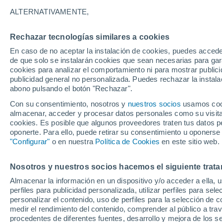
24°
ALTERNATIVAMENTE,
Rechazar tecnologías similares a cookies
Menguant
En caso de no aceptar la instalación de cookies, puedes acced
Iluminada
Sensación de 26°
de que solo se instalarán cookies que sean necesarias para garan
cookies para analizar el comportamiento ni para mostrar publici
publicidad general no personalizada. Puedes rechazar la instala
abono pulsando el botón "Rechazar".
Llega una vaguada
Este fin de semana dejará tormentas con lluv
Con su consentimiento, nosotros y
nuestros socios
usamos cooki
fuertes y granizo en España
almacenar, acceder y procesar datos personales como su visita e
cookies. Es posible que algunos proveedores traten tus datos pe
El Tiempo 1 - 7 días
Por horas
Actualidad
Mapa de
oponerte. Para ello, puede retirar su consentimiento u oponerse
"Configurar"
o en nuestra
Política de Cookies
en este sitio web.
Nosotros y nuestros socios hacemos el siguiente trata
Mañana
Domingo
Hoy
Almacenar la información en un dispositivo y/o acceder a ella, 
8 Ago
9 Ago
7 Ago
perfiles para publicidad personalizada, utilizar perfiles para sele
personalizar el contenido, uso de perfiles para la selección de c
medir el rendimiento del contenido, comprender al público a tra
procedentes de diferentes fuentes, desarrollo y mejora de los se