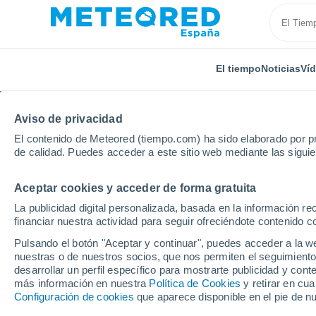
El tiempo
Noticias
Ví
Aviso de privacidad
El contenido de Meteored (tiempo.com) ha sido elaborado por pr
de calidad. Puedes acceder a este sitio web mediante las sigui
Aceptar cookies y acceder de forma gratuita
Inicio
Portugal
Distrito de Beja
Bicos
La publicidad digital personalizada, basada en la información r
financiar nuestra actividad para seguir ofreciéndote contenido c
El Tiempo en Bicos
Pulsando el botón "Aceptar y continuar", puedes acceder a la w
nuestras o de nuestros socios, que nos permiten el seguimiento
23:35
Viernes
desarrollar un perfil específico para mostrarte publicidad y co
más información en nuestra
Política de Cookies
y retirar en cu
Configuración de cookies
que aparece disponible en el pie de n
Calima