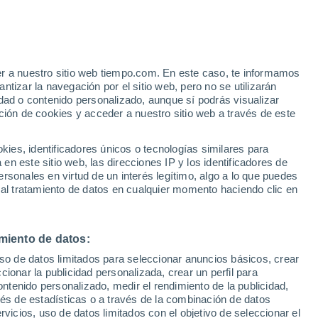
e
er a nuestro sitio web tiempo.com. En este caso, te informamos
:
35%
tizar la navegación por el sitio web, pero no se utilizarán
dad o contenido personalizado, aunque sí podrás visualizar
ción de cookies y acceder a nuestro sitio web a través de este
ias
es, identificadores únicos o tecnologías similares para
n este sitio web, las direcciones IP y los identificadores de
rsonales en virtud de un interés legítimo, algo a lo que puedes
 lluvia
Radar de lluvia
Satélites
Modelos
 al tratamiento de datos en cualquier momento haciendo clic en
miento de datos:
Lunes
Martes
Miércoles
Jueves
uso de datos limitados para seleccionar anuncios básicos, crear
10 Ago
11 Ago
12 Ago
13 Ago
ccionar la publicidad personalizada, crear un perfil para
ontenido personalizado, medir el rendimiento de la publicidad,
vés de estadísticas o a través de la combinación de datos
rvicios, uso de datos limitados con el objetivo de seleccionar el