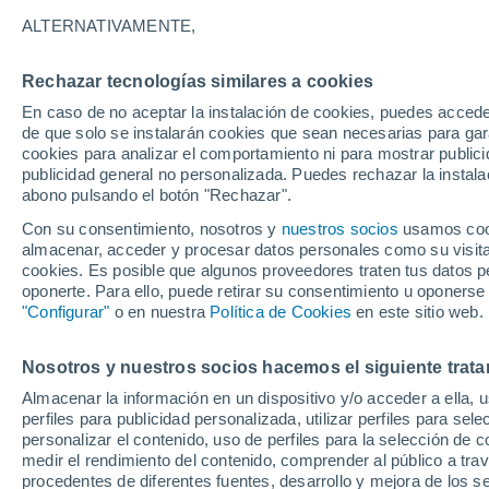
23°
ALTERNATIVAMENTE,
Rechazar tecnologías similares a cookies
Menguant
En caso de no aceptar la instalación de cookies, puedes acced
Iluminada
Sensación de 24°
de que solo se instalarán cookies que sean necesarias para garan
cookies para analizar el comportamiento ni para mostrar publici
publicidad general no personalizada. Puedes rechazar la instala
abono pulsando el botón "Rechazar".
Atención al fin de semana
España podrá registrar tormentas muy fuerte
Con su consentimiento, nosotros y
nuestros socios
usamos cooki
con fenómenos adversos
almacenar, acceder y procesar datos personales como su visita e
cookies. Es posible que algunos proveedores traten tus datos pe
El Tiempo 1 - 7 días
Por horas
Actualidad
Mapa de
oponerte. Para ello, puede retirar su consentimiento u oponerse
"Configurar"
o en nuestra
Política de Cookies
en este sitio web.
Nosotros y nuestros socios hacemos el siguiente trata
Mañana
Sábado
D
Hoy
Almacenar la información en un dispositivo y/o acceder a ella, 
7 Ago
8 Ago
6 Ago
perfiles para publicidad personalizada, utilizar perfiles para sele
personalizar el contenido, uso de perfiles para la selección de c
medir el rendimiento del contenido, comprender al público a tra
procedentes de diferentes fuentes, desarrollo y mejora de los se
90%
80%
60%