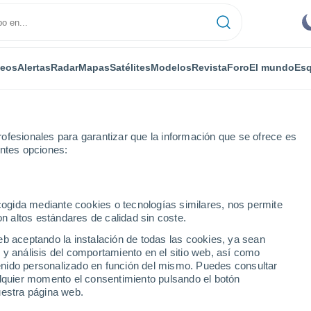
deos
Alertas
Radar
Mapas
Satélites
Modelos
Revista
Foro
El mundo
Esq
ofesionales para garantizar que la información que se ofrece es
entes opciones:
ecogida mediante cookies o tecnologías similares, nos permite
on altos estándares de calidad sin coste.
eb aceptando la instalación de todas las cookies, ya sean
 y análisis del comportamiento en el sitio web, así como
...
ntenido personalizado en función del mismo. Puedes consultar
alquier momento el consentimiento pulsando el botón
Por horas
uestra página web.
Cielos despejados en las
próximas horas