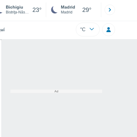
Bichigiu
Madrid
Barcelona
23°
29°
Bistriţa-Năsăud
Madrid
Barcelona
°C
uí