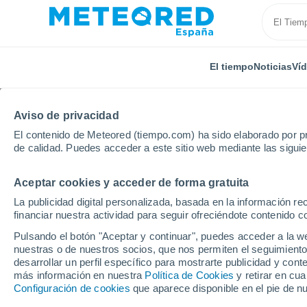
El tiempo
Noticias
Ví
Aviso de privacidad
El contenido de Meteored (tiempo.com) ha sido elaborado por pr
de calidad. Puedes acceder a este sitio web mediante las sigui
Aceptar cookies y acceder de forma gratuita
Inicio
Rumanía
Bistriţa-Năsăud
Bichigiu
La publicidad digital personalizada, basada en la información r
financiar nuestra actividad para seguir ofreciéndote contenido c
El Tiempo en Bichigiu
Pulsando el botón "Aceptar y continuar", puedes acceder a la w
nuestras o de nuestros socios, que nos permiten el seguimiento
01:44
Jueves
desarrollar un perfil específico para mostrarte publicidad y co
más información en nuestra
Política de Cookies
y retirar en cu
Configuración de cookies
que aparece disponible en el pie de n
Cielo despejado