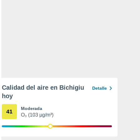
Calidad del aire en Bichigiu
Detalle
hoy
Moderada
41
O₃ (103 µg/m³)