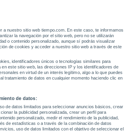
Aviso de nivel amarillo
Alerta moderada por lluvia en
Bichigiu hoy
e
er a nuestro sitio web tiempo.com. En este caso, te informamos
:
47%
tizar la navegación por el sitio web, pero no se utilizarán
dad o contenido personalizado, aunque sí podrás visualizar
ción de cookies y acceder a nuestro sitio web a través de este
s y
es, identificadores únicos o tecnologías similares para
n este sitio web, las direcciones IP y los identificadores de
rsonales en virtud de un interés legítimo, algo a lo que puedes
 temperatura
Radar de lluvia
Satélites
Modelos
 al tratamiento de datos en cualquier momento haciendo clic en
miento de datos:
omingo
Lunes
Martes
Miércoles
uso de datos limitados para seleccionar anuncios básicos, crear
9 Ago
10 Ago
11 Ago
12 Ago
ccionar la publicidad personalizada, crear un perfil para
ontenido personalizado, medir el rendimiento de la publicidad,
vés de estadísticas o a través de la combinación de datos
rvicios, uso de datos limitados con el objetivo de seleccionar el