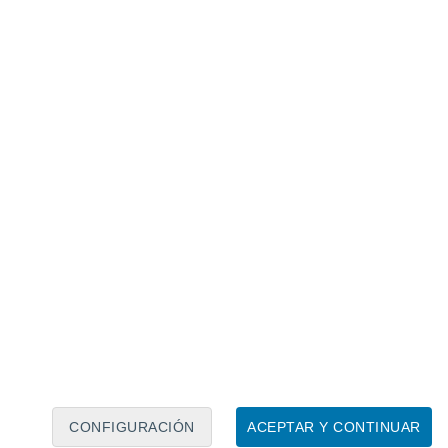
Calendario lunar
Lun
Mar
Mié
Jue
Vie
Sáb
Dom
6
7
8
9
10
11
12
13
14
15
16
17
18
19
CONFIGURACIÓN
ACEPTAR Y CONTINUAR