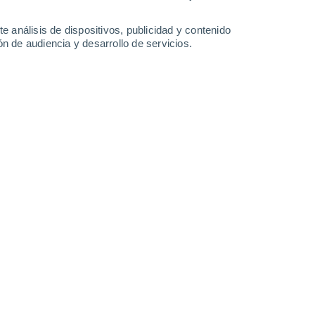
27°
/
17°
28°
/
14°
30°
/
18°
30°
/
17°
e análisis de dispositivos, publicidad y contenido
n de audiencia y desarrollo de servicios.
-
19
km/h
5
-
19
km/h
9
-
26
km/h
6
-
24
km/h
to
o
Noreste
0 Bajo
4
-
9 km/h
FPS:
no
o
Noreste
0 Bajo
3
-
8 km/h
FPS:
no
o
Noreste
0 Bajo
1
-
6 km/h
FPS:
no
Este
1 Bajo
3
-
8 km/h
FPS:
no