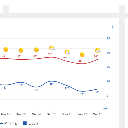
25
20
31°
30°
30°
30°
30°
29°
28°
15
10
19°
18°
17°
17°
16°
15°
14°
5
l/m²
Mié
12
Jue
13
Vie
14
Sáb
15
Dom
16
Lun
17
Mar
18
Mínima
Lluvia