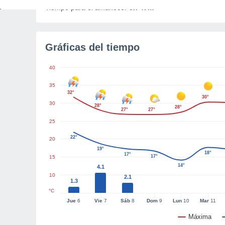
Tiempo para el amanecer
3h 47m
Gráficas del tiempo
40
35
32°
30°
30
28°
28°
27°
27°
25
22°
20
19°
18°
17°
17°
15
14°
4.1
10
2.1
1.3
°C
Jue
6
Vie
7
Sáb
8
Dom
9
Lun
10
Mar
11
Máxima