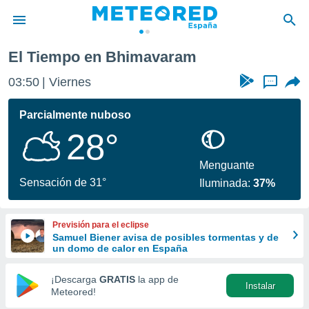
El Tiempo en Bhimavaram
privacidad
03:50
Viernes
...
o de
tiempo.com)
borado por
Parcialmente nuboso
es para
28°
ue la
 que se
e calidad.
Menguante
eder a este
Sensación de 31°
Iluminada:
37%
ediante las
opciones:
Previsión para el eclipse
ookies y
Samuel Biener avisa de posibles tormentas y de
e forma
un domo de calor en España
d digital
¡Descarga
GRATIS
la app de
Instalar
ada, basada
Meteored!
mación