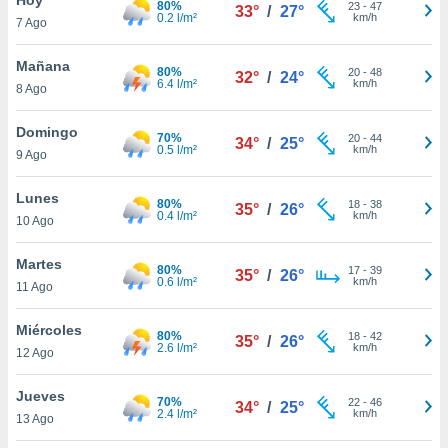
80%
23
-
47
33°
/
27°
0.2 l/m²
km/h
7 Ago
do en
 mismo.
sultar más
Mañana
80%
20
-
48
32°
/
24°
 en nuestra
6.4 l/m²
km/h
8 Ago
 Cookies
y
ualquier
Domingo
70%
20
-
44
34°
/
25°
0.5 l/m²
km/h
9 Ago
ento
 botón
ación de
Lunes
80%
18
-
38
35°
/
26°
kies
0.4 l/m²
km/h
10 Ago
 disponible
e nuestra
Martes
80%
17
-
39
.
35°
/
26°
0.6 l/m²
km/h
11 Ago
IVAMENTE,
Miércoles
80%
18
-
42
35°
/
26°
2.6 l/m²
km/h
12 Ago
as
 a cookies
Jueves
70%
22
-
46
34°
/
25°
2.4 l/m²
km/h
 no aceptar
13 Ago
ón de