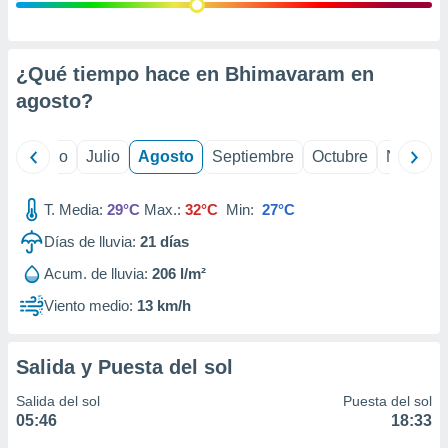
 seleccionar
o.
calización
precisa e
¿Qué tiempo hace en Bhimavaram en
ión mediante
agosto
?
, publicidad
yo
Junio
Julio
Agosto
Septiembre
Octubre
Noviemb
dos,
 publicidad
,
T. Media:
29°C
Max.:
32°C
Min:
27°C
ón de
Días de lluvia:
21
días
 desarrollo
s.
Acum. de lluvia:
206 l/m²
tros 1199
Viento medio:
13 km/h
ios
Salida y Puesta del sol
Salida del sol
Puesta del sol
05:46
18:33