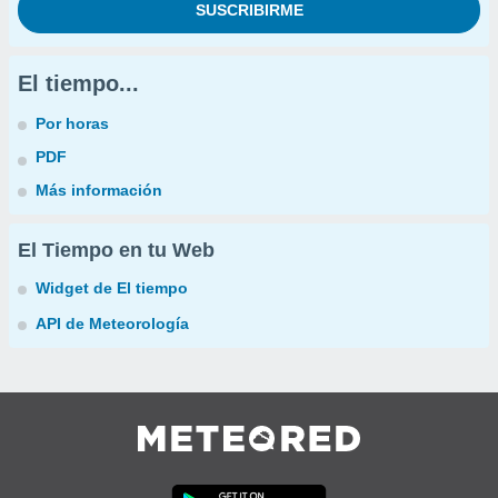
El tiempo...
Por horas
PDF
Más información
El Tiempo en tu Web
Widget de El tiempo
API de Meteorología