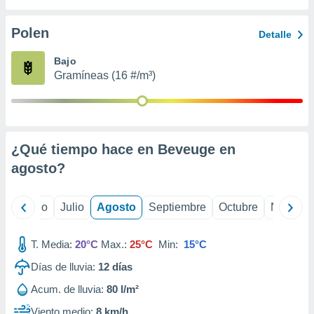
 seleccionar
o.
Polen
Detalle
calización
precisa e
Bajo
ión mediante
Gramíneas (16 #/m³)
, publicidad
dos,
 publicidad
,
¿Qué tiempo hace en Beveuge en
ón de
agosto
?
 desarrollo
s.
tros 1199
yo
Junio
Julio
Agosto
Septiembre
Octubre
Noviemb
ios
T. Media:
20°C
Max.:
25°C
Min:
15°C
Días de lluvia:
12
días
Acum. de lluvia:
80 l/m²
Viento medio:
8 km/h