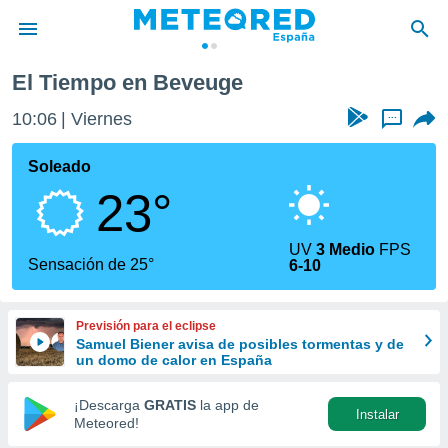
veuge
El Tiempo en Beveuge
privacidad
10:06
Viernes
...
o de
tiempo.com)
borado por
Soleado
es para
23°
ue la
 que se
e calidad.
UV
3 Medio
FPS
eder a este
Sensación de 25°
6-10
ediante las
opciones:
Previsión para el eclipse
ookies y
Samuel Biener avisa de posibles tormentas y de
e forma
un domo de calor en España
d digital
¡Descarga
GRATIS
la app de
Instalar
ada, basada
Meteored!
mación