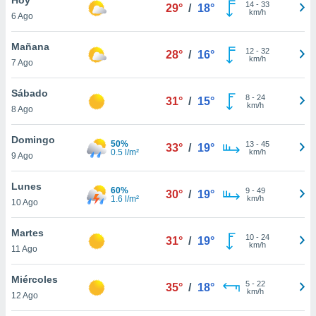
14
-
33
29°
/
18°
km/h
6 Ago
do en
 mismo.
sultar más
Mañana
12
-
32
28°
/
16°
 en nuestra
km/h
7 Ago
 Cookies
y
ualquier
Sábado
8
-
24
31°
/
15°
km/h
8 Ago
ento
 botón
ación de
Domingo
50%
13
-
45
33°
/
19°
kies
0.5 l/m²
km/h
9 Ago
 disponible
e nuestra
Lunes
60%
9
-
49
.
30°
/
19°
1.6 l/m²
km/h
10 Ago
IVAMENTE,
Martes
10
-
24
31°
/
19°
km/h
11 Ago
as
 a cookies
Miércoles
5
-
22
35°
/
18°
km/h
 no aceptar
12 Ago
ón de