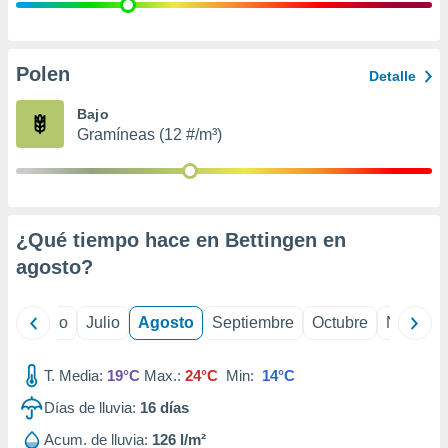
 seleccionar
o.
calización
precisa e
Polen
Detalle
ión mediante
Bajo
, publicidad
Gramíneas (12 #/m³)
dos,
 publicidad
,
ón de
¿Qué tiempo hace en Bettingen en
 desarrollo
s.
agosto
?
tros 1199
ios
yo
Junio
Julio
Agosto
Septiembre
Octubre
Noviemb
T. Media:
19°C
Max.:
24°C
Min:
14°C
Días de lluvia:
16
días
Acum. de lluvia:
126 l/m²