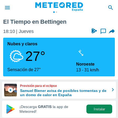
El Tiempo en Bettingen
privacidad
18:10
Jueves
...
o de
tiempo.com)
borado por
Nubes y claros
es para
27°
ue la
 que se
e calidad.
Noroeste
eder a este
Sensación de 27°
13
31 km/h
ediante las
opciones:
Previsión para el eclipse
ookies y
Samuel Biener avisa de posibles tormentas y de
e forma
un domo de calor en España
d digital
¡Descarga
GRATIS
la app de
Instalar
ada, basada
Meteored!
mación