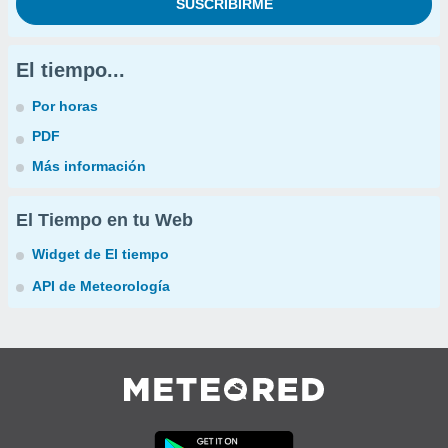
El tiempo...
Por horas
PDF
Más información
El Tiempo en tu Web
Widget de El tiempo
API de Meteorología