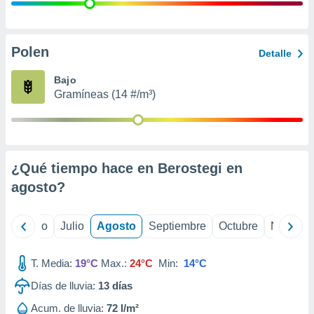
 seleccionar
o.
calización
precisa e
Polen
Detalle
ión mediante
Bajo
, publicidad
Gramíneas (14 #/m³)
dos,
 publicidad
,
ón de
¿Qué tiempo hace en Berostegi en
 desarrollo
s.
agosto
?
tros 1199
ios
yo
Junio
Julio
Agosto
Septiembre
Octubre
Noviemb
T. Media:
19°C
Max.:
24°C
Min:
14°C
Días de lluvia:
13
días
Acum. de lluvia:
72 l/m²