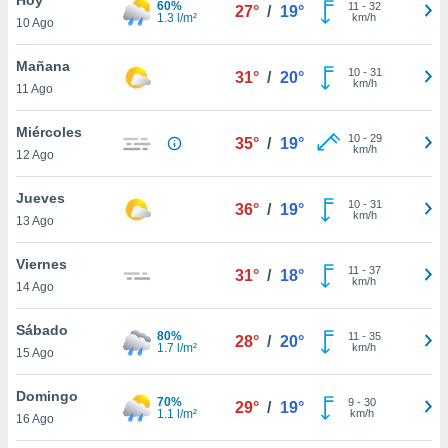
60%
11
-
32
27°
/
19°
1.3 l/m²
km/h
10 Ago
do en
 mismo.
sultar más
Mañana
10
-
31
31°
/
20°
 en nuestra
km/h
11 Ago
 Cookies
y
ualquier
Miércoles
10
-
29
35°
/
19°
km/h
12 Ago
ento
 botón
ación de
Jueves
10
-
31
36°
/
19°
kies
km/h
13 Ago
 disponible
e nuestra
Viernes
11
-
37
.
31°
/
18°
km/h
14 Ago
IVAMENTE,
Sábado
80%
11
-
35
28°
/
20°
1.7 l/m²
km/h
15 Ago
as
 a cookies
Domingo
70%
9
-
30
29°
/
19°
1.1 l/m²
km/h
 no aceptar
16 Ago
ón de