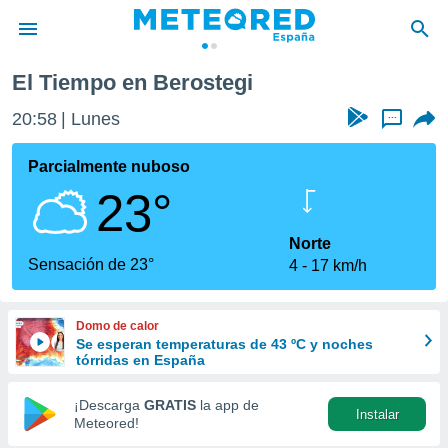
El Tiempo en Berostegi
privacidad
20:58
Lunes
...
o de
tiempo.com)
borado por
Parcialmente nuboso
es para
23°
ue la
 que se
e calidad.
Norte
eder a este
Sensación de 23°
4
17 km/h
ediante las
opciones:
Domo de calor
ookies y
Se esperan temperaturas de 43 ºC y noches
e forma
tórridas en España
d digital
¡Descarga
GRATIS
la app de
Instalar
ada, basada
Meteored!
mación