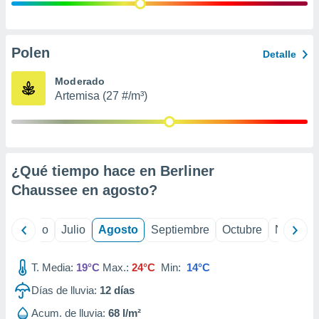
 seleccionar
o.
calización
precisa e
Polen
Detalle
ión mediante
Moderado
, publicidad
Artemisa (27 #/m³)
dos,
 publicidad
,
ón de
¿Qué tiempo hace en Berliner
 desarrollo
s.
Chaussee en
agosto
?
tros 1199
ios
yo
Junio
Julio
Agosto
Septiembre
Octubre
Noviemb
T. Media:
19°C
Max.:
24°C
Min:
14°C
Días de lluvia:
12
días
Acum. de lluvia:
68 l/m²