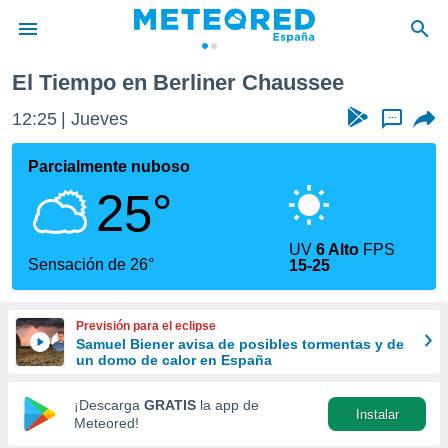
El Tiempo en Berliner Chaussee
privacidad
12:25
Jueves
...
o de
tiempo.com)
borado por
Parcialmente nuboso
es para
25°
ue la
 que se
e calidad.
UV
6 Alto
FPS
eder a este
Sensación de 26°
15-25
ediante las
opciones:
Previsión para el eclipse
ookies y
Samuel Biener avisa de posibles tormentas y de
e forma
un domo de calor en España
d digital
¡Descarga
GRATIS
la app de
Instalar
ada, basada
Meteored!
mación