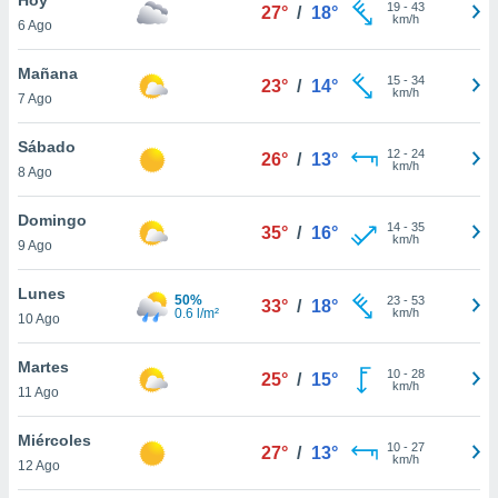
19
-
43
27°
/
18°
km/h
6 Ago
do en
 mismo.
sultar más
Mañana
15
-
34
23°
/
14°
 en nuestra
km/h
7 Ago
 Cookies
y
ualquier
Sábado
12
-
24
26°
/
13°
km/h
8 Ago
ento
 botón
ación de
Domingo
14
-
35
35°
/
16°
kies
km/h
9 Ago
 disponible
e nuestra
Lunes
50%
23
-
53
.
33°
/
18°
0.6 l/m²
km/h
10 Ago
IVAMENTE,
Martes
10
-
28
25°
/
15°
km/h
11 Ago
as
 a cookies
Miércoles
10
-
27
27°
/
13°
km/h
 no aceptar
12 Ago
ón de