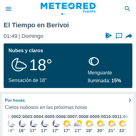
El Tiempo en Berivoi
privacidad
01:49
Domingo
...
o de
tiempo.com)
borado por
Nubes y claros
es para
18°
ue la
 que se
e calidad.
Menguante
eder a este
Sensación de 18°
Iluminada:
15%
ediante las
opciones:
Por horas
ookies y
e forma
Cielos nubosos en las próximas horas
01:00
02:00
03:00
04:00
05:00
06:00
07:00
08:00
09:00
10:00
11:00
12:
d digital
ada, basada
18°
18°
17°
17°
17°
17°
17°
18°
20°
21°
22°
23
mación