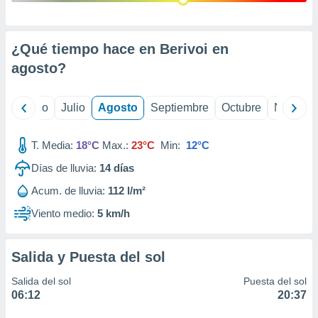
 seleccionar
o.
calización
¿Qué tiempo hace en Berivoi en
precisa e
ión mediante
agosto
?
, publicidad
yo
Junio
Julio
Agosto
Septiembre
Octubre
Noviemb
dos,
 publicidad
,
T. Media:
18°C
Max.:
23°C
Min:
12°C
ón de
Días de lluvia:
14
días
 desarrollo
s.
Acum. de lluvia:
112 l/m²
tros 1199
Viento medio:
5 km/h
ios
Salida y Puesta del sol
Salida del sol
Puesta del sol
06:12
20:37