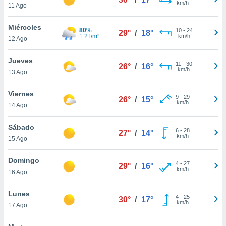
km/h
11 Ago
do en
 mismo.
Miércoles
80%
10
-
24
sultar más
29°
/
18°
1.2 l/m²
km/h
12 Ago
 en nuestra
 Cookies
y
Jueves
ualquier
11
-
30
26°
/
16°
km/h
13 Ago
ento
 botón
Viernes
9
-
29
26°
/
15°
ación de
km/h
14 Ago
kies
 disponible
Sábado
e nuestra
6
-
28
27°
/
14°
km/h
.
15 Ago
IVAMENTE,
Domingo
4
-
27
29°
/
16°
km/h
16 Ago
as
Lunes
 a cookies
4
-
25
30°
/
17°
km/h
17 Ago
 no aceptar
ón de