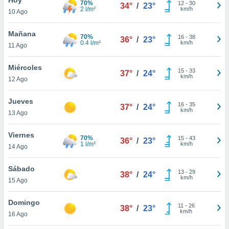
70%
12
-
30
34°
/
23°
2 l/m²
km/h
10 Ago
do en
 mismo.
sultar más
Mañana
70%
16
-
38
36°
/
23°
 en nuestra
0.4 l/m²
km/h
11 Ago
 Cookies
y
ualquier
Miércoles
15
-
33
37°
/
24°
km/h
12 Ago
ento
 botón
ación de
Jueves
16
-
35
37°
/
24°
kies
km/h
13 Ago
 disponible
e nuestra
Viernes
70%
15
-
43
.
36°
/
23°
1 l/m²
km/h
14 Ago
IVAMENTE,
Sábado
13
-
29
38°
/
24°
km/h
15 Ago
as
 a cookies
Domingo
11
-
26
38°
/
23°
km/h
 no aceptar
16 Ago
ón de