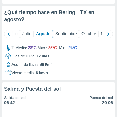
 seleccionar
o.
¿Qué tiempo hace en Bering - TX en
calización
precisa e
agosto
?
ión mediante
, publicidad
yo
Junio
Julio
Agosto
Septiembre
Octubre
Noviemb
dos,
T. Media:
28°C
Max.:
35°C
Min:
24°C
 publicidad
,
Días de lluvia:
12
días
ón de
 desarrollo
Acum. de lluvia:
96 l/m²
s.
Viento medio:
8 km/h
tros 1199
ios
Salida y Puesta del sol
Salida del sol
Puesta del sol
06:42
20:06