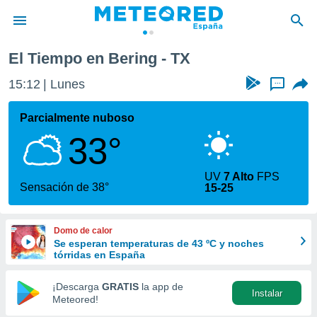
El Tiempo en Bering - TX
privacidad
15:12
Lunes
...
o de
tiempo.com)
borado por
Parcialmente nuboso
es para
33°
ue la
 que se
e calidad.
UV
7 Alto
FPS
eder a este
Sensación de 38°
15-25
ediante las
opciones:
Domo de calor
ookies y
Se esperan temperaturas de 43 ºC y noches
e forma
tórridas en España
d digital
¡Descarga
GRATIS
la app de
Instalar
ada, basada
Meteored!
mación