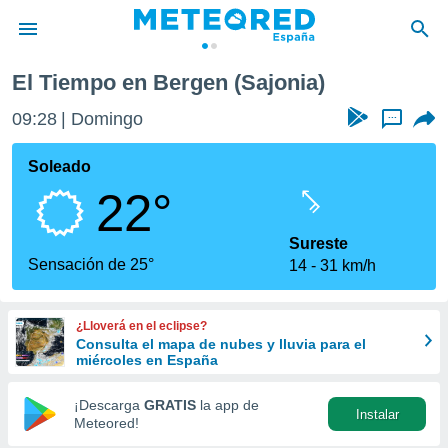
El Tiempo en Bergen (Sajonia)
privacidad
09:28
Domingo
...
o de
tiempo.com)
borado por
Soleado
es para
22°
ue la
 que se
e calidad.
Sureste
eder a este
Sensación de 25°
14
31 km/h
ediante las
opciones:
¿Lloverá en el eclipse?
ookies y
Consulta el mapa de nubes y lluvia para el
e forma
miércoles en España
d digital
¡Descarga
GRATIS
la app de
Instalar
ada, basada
Meteored!
mación