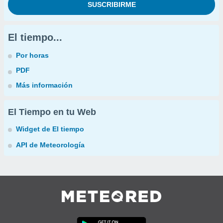
El tiempo...
Por horas
PDF
Más información
El Tiempo en tu Web
Widget de El tiempo
API de Meteorología