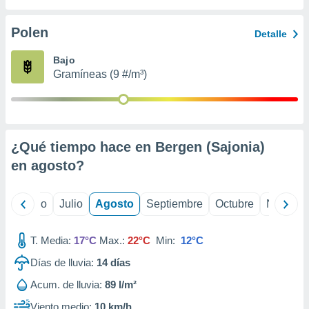
 seleccionar
o.
Polen
Detalle
calización
precisa e
Bajo
ión mediante
Gramíneas (9 #/m³)
, publicidad
dos,
 publicidad
,
¿Qué tiempo hace en Bergen (Sajonia)
ón de
en
agosto
?
 desarrollo
s.
tros 1199
yo
Junio
Julio
Agosto
Septiembre
Octubre
Noviemb
ios
T. Media:
17°C
Max.:
22°C
Min:
12°C
Días de lluvia:
14
días
Acum. de lluvia:
89 l/m²
Viento medio:
10 km/h