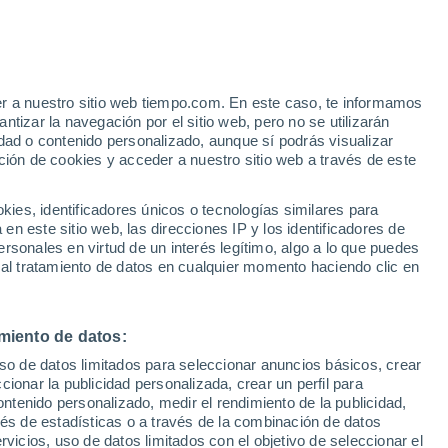
Aviso de nivel amarillo
Alerta moderada por otros en
Bequimão hoy
er a nuestro sitio web tiempo.com. En este caso, te informamos
/h
tizar la navegación por el sitio web, pero no se utilizarán
dad o contenido personalizado, aunque sí podrás visualizar
ción de cookies y acceder a nuestro sitio web a través de este
 de
es, identificadores únicos o tecnologías similares para
n este sitio web, las direcciones IP y los identificadores de
rsonales en virtud de un interés legítimo, algo a lo que puedes
e nubosidad
Radar de lluvia
Satélites
Modelos
 al tratamiento de datos en cualquier momento haciendo clic en
miento de datos:
omingo
Lunes
Martes
Miércoles
uso de datos limitados para seleccionar anuncios básicos, crear
9 Ago
10 Ago
11 Ago
12 Ago
ccionar la publicidad personalizada, crear un perfil para
ontenido personalizado, medir el rendimiento de la publicidad,
vés de estadísticas o a través de la combinación de datos
rvicios, uso de datos limitados con el objetivo de seleccionar el
90%
90%
90%
90%