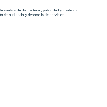
1.6 l/m²
2.1 l/m²
2.5 l/m²
3 l/m²
31°
/
25°
32°
/
25°
31°
/
23°
31°
/
23°
e análisis de dispositivos, publicidad y contenido
n de audiencia y desarrollo de servicios.
-
40
km/h
18
-
40
km/h
15
-
35
km/h
11
-
29
km/h
de agosto
s
Noreste
0 Bajo
°
15
-
34 km/h
FPS:
no
s
Noreste
0 Bajo
°
12
-
30 km/h
FPS:
no
s
Noreste
0 Bajo
°
12
-
23 km/h
FPS:
no
s
Noreste
0 Bajo
°
12
-
22 km/h
FPS:
no