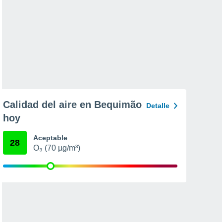
Calidad del aire en Bequimão
Detalle
hoy
Aceptable
28
O₃ (70 µg/m³)