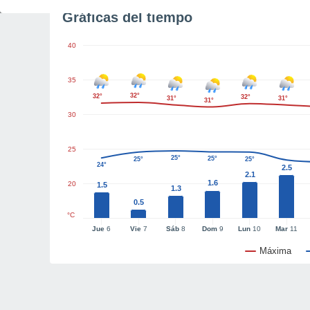
Gráficas del tiempo
40
35
32°
32°
32°
31°
31°
31°
30
25
25°
25°
25°
25°
24°
2.5
2.1
1.6
20
1.5
1.3
0.5
°C
Jue
6
Vie
7
Sáb
8
Dom
9
Lun
10
Mar
11
Máxima