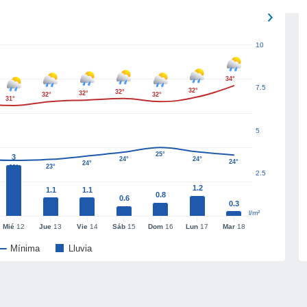
10
34°
7.5
32°
32°
32°
32°
32°
31°
5
25°
3
24°
24°
24°
24°
23°
23°
2.5
1.2
1.1
1.1
0.8
0.6
0.3
l/m²
Mié
12
Jue
13
Vie
14
Sáb
15
Dom
16
Lun
17
Mar
18
Mínima
Lluvia