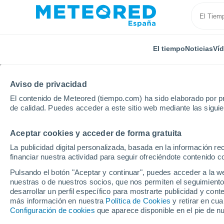
El tiempo
Noticias
Ví
Aviso de privacidad
El contenido de Meteored (tiempo.com) ha sido elaborado por pr
de calidad. Puedes acceder a este sitio web mediante las sigui
Aceptar cookies y acceder de forma gratuita
Inicio
Brasil
Estado de Maranhão
Bequimão
La publicidad digital personalizada, basada en la información r
financiar nuestra actividad para seguir ofreciéndote contenido c
El Tiempo en Bequimã
Pulsando el botón "Aceptar y continuar", puedes acceder a la w
nuestras o de nuestros socios, que nos permiten el seguimiento
17:02
Jueves
desarrollar un perfil específico para mostrarte publicidad y co
más información en nuestra
Política de Cookies
y retirar en cu
Configuración de cookies
que aparece disponible en el pie de n
Nubes y claros