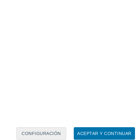
Calendario lunar
Lun
Mar
Mié
Jue
Vie
Sáb
Dom
6
7
8
9
10
11
12
13
14
15
16
17
18
19
CONFIGURACIÓN
ACEPTAR Y CONTINUAR