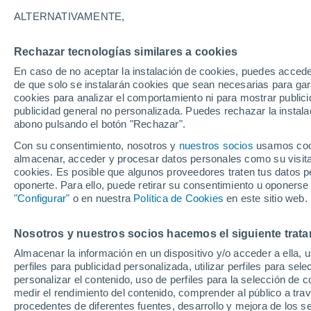
28°
ALTERNATIVAMENTE,
Rechazar tecnologías similares a cookies
Noreste
En caso de no aceptar la instalación de cookies, puedes acced
Sensación de 32°
15
-
34 km
de que solo se instalarán cookies que sean necesarias para garan
cookies para analizar el comportamiento ni para mostrar publici
publicidad general no personalizada. Puedes rechazar la instala
abono pulsando el botón "Rechazar".
Previsión para el eclipse
Samuel Biener avisa de posibles tormentas y
Con su consentimiento, nosotros y
nuestros socios
usamos cooki
un domo de calor en España
almacenar, acceder y procesar datos personales como su visita e
cookies. Es posible que algunos proveedores traten tus datos pe
El Tiempo 1 - 7 días
Por horas
Actualidad
Mapa d
oponerte. Para ello, puede retirar su consentimiento u oponerse
"Configurar"
o en nuestra
Política de Cookies
en este sitio web.
Nosotros y nuestros socios hacemos el siguiente trata
Mañana
Sábado
D
Hoy
Almacenar la información en un dispositivo y/o acceder a ella, 
7 Ago
8 Ago
6 Ago
perfiles para publicidad personalizada, utilizar perfiles para sele
personalizar el contenido, uso de perfiles para la selección de c
medir el rendimiento del contenido, comprender al público a tra
procedentes de diferentes fuentes, desarrollo y mejora de los se
30%
70%
70%