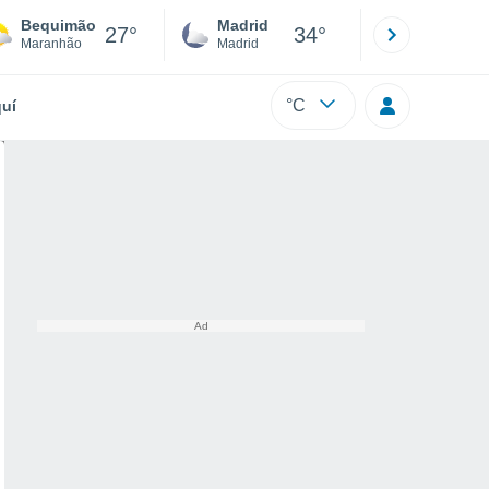
Bequimão
Madrid
Barcelona
27°
34°
Maranhão
Madrid
Barcelona
°C
uí