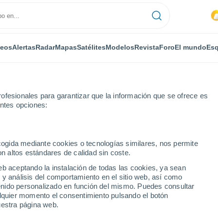
deos
Alertas
Radar
Mapas
Satélites
Modelos
Revista
Foro
El mundo
Esq
ofesionales para garantizar que la información que se ofrece es
entes opciones:
ecogida mediante cookies o tecnologías similares, nos permite
on altos estándares de calidad sin coste.
o - MA
eb aceptando la instalación de todas las cookies, ya sean
 y análisis del comportamiento en el sitio web, así como
...
ntenido personalizado en función del mismo. Puedes consultar
alquier momento el consentimiento pulsando el botón
Por horas
uestra página web.
Intervalos nubosos en las
próximas horas