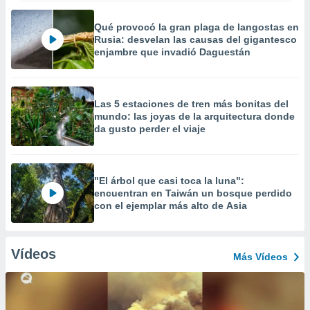
Qué provocó la gran plaga de langostas en
Rusia: desvelan las causas del gigantesco
enjambre que invadió Daguestán
Las 5 estaciones de tren más bonitas del
mundo: las joyas de la arquitectura donde
da gusto perder el viaje
"El árbol que casi toca la luna":
encuentran en Taiwán un bosque perdido
con el ejemplar más alto de Asia
Vídeos
Más Vídeos