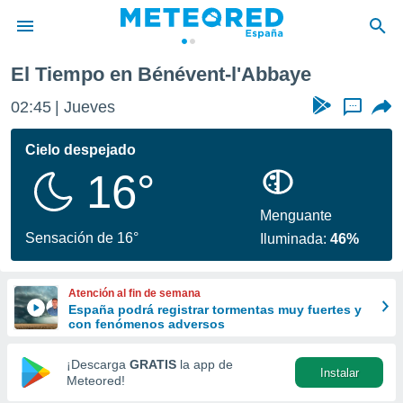
aye
El Tiempo en Bénévent-l'Abbaye
privacidad
02:45
Jueves
...
o de
tiempo.com)
borado por
Cielo despejado
es para
16°
ue la
 que se
e calidad.
Menguante
eder a este
Sensación de 16°
Iluminada:
46%
ediante las
opciones:
Atención al fin de semana
ookies y
España podrá registrar tormentas muy fuertes y
e forma
con fenómenos adversos
d digital
¡Descarga
GRATIS
la app de
Instalar
ada, basada
Meteored!
mación