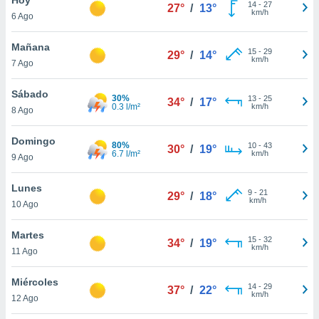
14
-
27
27°
/
13°
km/h
6 Ago
do en
 mismo.
sultar más
Mañana
15
-
29
29°
/
14°
 en nuestra
km/h
7 Ago
 Cookies
y
ualquier
Sábado
30%
13
-
25
34°
/
17°
0.3 l/m²
km/h
8 Ago
ento
 botón
ación de
Domingo
80%
10
-
43
30°
/
19°
kies
6.7 l/m²
km/h
9 Ago
 disponible
e nuestra
Lunes
9
-
21
.
29°
/
18°
km/h
10 Ago
IVAMENTE,
Martes
15
-
32
34°
/
19°
km/h
11 Ago
as
 a cookies
Miércoles
14
-
29
37°
/
22°
km/h
 no aceptar
12 Ago
ón de