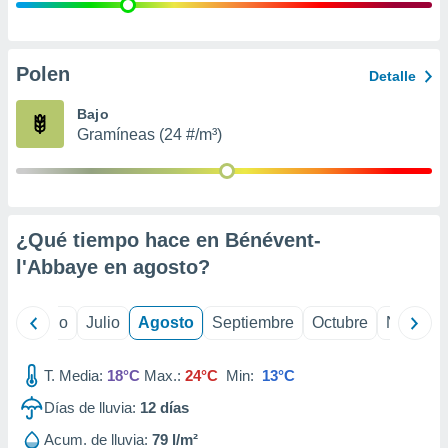
 seleccionar
o.
calización
precisa e
Polen
Detalle
ión mediante
Bajo
, publicidad
Gramíneas (24 #/m³)
dos,
 publicidad
,
ón de
¿Qué tiempo hace en Bénévent-
 desarrollo
s.
l'Abbaye en
agosto
?
tros 1199
ios
yo
Junio
Julio
Agosto
Septiembre
Octubre
Noviemb
T. Media:
18°C
Max.:
24°C
Min:
13°C
Días de lluvia:
12
días
Acum. de lluvia:
79 l/m²