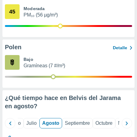
 seleccionar
o.
Moderada
45
PM₁₀ (56 µg/m³)
calización
precisa e
ión mediante
, publicidad
Polen
Detalle
dos,
 publicidad
Bajo
,
Gramíneas (7 #/m³)
ón de
 desarrollo
s.
tros 1199
ios
¿Qué tiempo hace en Belvis del Jarama
en
agosto
?
yo
Junio
Julio
Agosto
Septiembre
Octubre
Noviemb