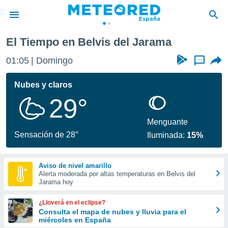
El Tiempo en Belvis del Jarama
privacidad
01:05
Domingo
...
o de
tiempo.com)
borado por
Nubes y claros
es para
29°
ue la
 que se
e calidad.
Menguante
eder a este
Sensación de 28°
Iluminada:
15%
ediante las
opciones:
Aviso de nivel amarillo
ookies y
Alerta moderada por altas temperaturas en Belvis del
e forma
Jarama hoy
d digital
¿Lloverá en el eclipse?
ada, basada
Consulta el mapa de nubes y lluvia para el
miércoles en España
mación