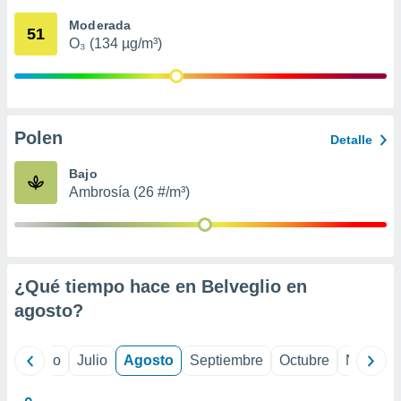
 seleccionar
o.
Moderada
51
O₃ (134 µg/m³)
calización
precisa e
ión mediante
, publicidad
Polen
Detalle
dos,
 publicidad
Bajo
,
Ambrosía (26 #/m³)
ón de
 desarrollo
s.
tros 1199
ios
¿Qué tiempo hace en Belveglio en
agosto
?
yo
Junio
Julio
Agosto
Septiembre
Octubre
Noviemb