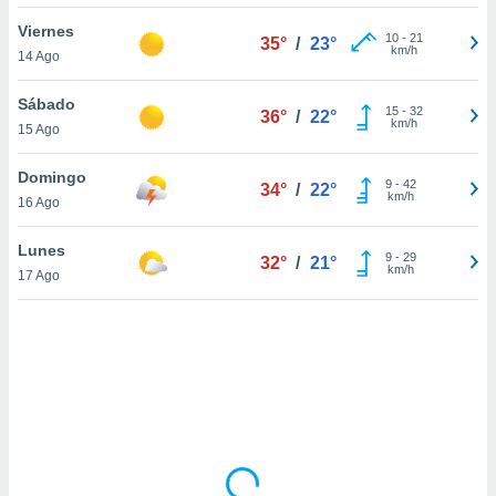
uedes
uestro sitio
Viernes
10
-
21
35°
/
23°
.com. En
km/h
14 Ago
te
 de que
Sábado
talarán
15
-
32
36°
/
22°
km/h
15 Ago
e sean
para
a
Domingo
9
-
42
34°
/
22°
por el sitio
km/h
16 Ago
o se
cookies para
Lunes
9
-
29
32°
/
21°
km/h
17 Ago
nto ni para
licidad o
ado, aunque
sualizar
general no
ada. Puedes
 instalación
y acceder a
io web a
ste abono