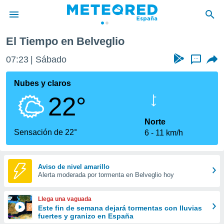
El Tiempo en Belveglio
privacidad
07:23
Sábado
...
o de
tiempo.com)
borado por
Nubes y claros
es para
22°
ue la
 que se
e calidad.
Norte
eder a este
Sensación de 22°
6
11 km/h
ediante las
opciones:
ookies y
Aviso de nivel amarillo
Alerta moderada por tormenta en Belveglio hoy
e forma
d digital
Llega una vaguada
ada, basada
Este fin de semana dejará tormentas con lluvias
fuertes y granizo en España
mación