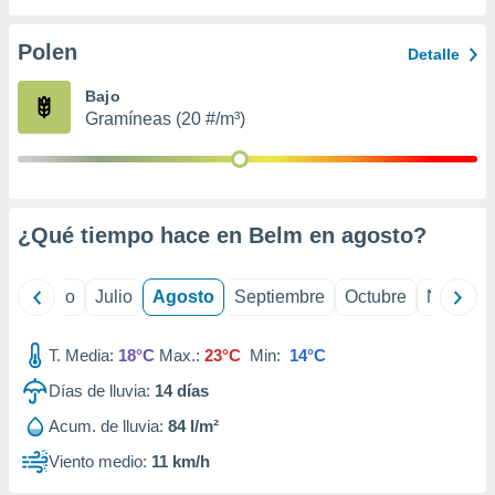
 seleccionar
o.
Polen
Detalle
calización
precisa e
Bajo
ión mediante
Gramíneas (20 #/m³)
, publicidad
dos,
 publicidad
,
¿Qué tiempo hace en Belm en
agosto
?
ón de
 desarrollo
s.
yo
Junio
Julio
Agosto
Septiembre
Octubre
Noviemb
tros 1199
ios
T. Media:
18°C
Max.:
23°C
Min:
14°C
Días de lluvia:
14
días
Acum. de lluvia:
84 l/m²
Viento medio:
11 km/h