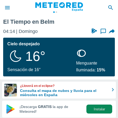
El Tiempo en Belm
privacidad
04:14
Domingo
...
o de
tiempo.com)
borado por
Cielo despejado
es para
16°
ue la
 que se
e calidad.
Menguante
eder a este
Sensación de 16°
Iluminada:
15%
ediante las
opciones:
¿Lloverá en el eclipse?
ookies y
Consulta el mapa de nubes y lluvia para el
e forma
miércoles en España
d digital
¡Descarga
GRATIS
la app de
Instalar
ada, basada
Meteored!
mación