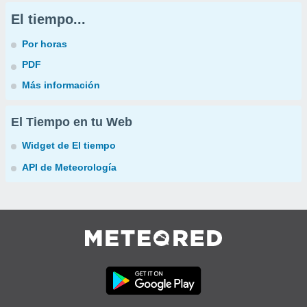
El tiempo...
Por horas
PDF
Más información
El Tiempo en tu Web
Widget de El tiempo
API de Meteorología