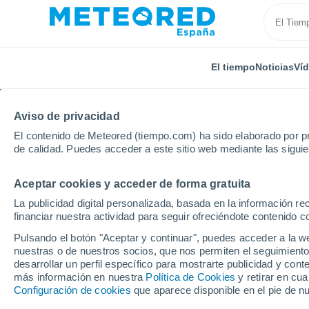
El tiempo
Noticias
Ví
Aviso de privacidad
El contenido de Meteored (tiempo.com) ha sido elaborado por pr
de calidad. Puedes acceder a este sitio web mediante las sigui
Aceptar cookies y acceder de forma gratuita
Inicio
Estados Unidos
Wisconsin
Bellevue
La publicidad digital personalizada, basada en la información r
financiar nuestra actividad para seguir ofreciéndote contenido c
El Tiempo en Bellevue 
Pulsando el botón "Aceptar y continuar", puedes acceder a la w
nuestras o de nuestros socios, que nos permiten el seguimiento
03:27
Viernes
desarrollar un perfil específico para mostrarte publicidad y co
más información en nuestra
Política de Cookies
y retirar en cu
Configuración de cookies
que aparece disponible en el pie de n
Cielo despejado