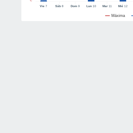
°C
Vie
7
Sáb
8
Dom
9
Lun
10
Mar
11
Mié
12
Máxima