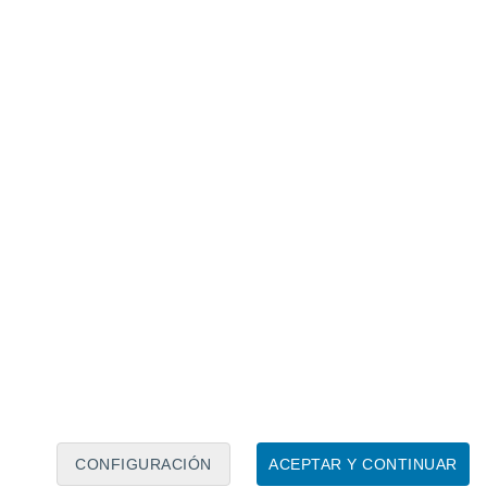
Calendario lunar
Lun
Mar
Mié
Jue
Vie
Sáb
Dom
7
8
9
10
11
12
13
14
15
16
CONFIGURACIÓN
ACEPTAR Y CONTINUAR