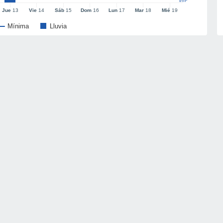
l/m²
Jue
13
Vie
14
Sáb
15
Dom
16
Lun
17
Mar
18
Mié
19
Mínima
Lluvia