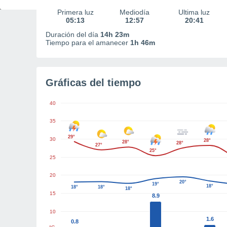
Primera luz
Mediodía
Última luz
05:13
12:57
20:41
Duración del día
14h 23m
Tiempo para el amanecer
1h 46m
Gráficas del tiempo
40
35
29°
30
28°
28°
28°
27°
25°
25
20
20°
19°
18°
18°
18°
18°
15
8.9
10
1.6
0.8