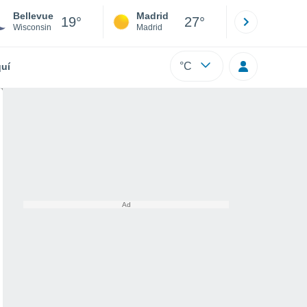
Bellevue
Madrid
Barcelona
19°
27°
Wisconsin
Madrid
Barcelona
°C
uí