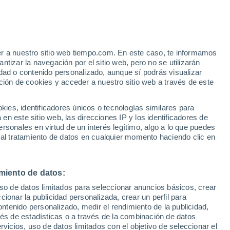
e
er a nuestro sitio web tiempo.com. En este caso, te informamos
:
32%
tizar la navegación por el sitio web, pero no se utilizarán
dad o contenido personalizado, aunque sí podrás visualizar
ción de cookies y acceder a nuestro sitio web a través de este
 de
es, identificadores únicos o tecnologías similares para
n este sitio web, las direcciones IP y los identificadores de
rsonales en virtud de un interés legítimo, algo a lo que puedes
e nubosidad
Radar de lluvia
Satélites
Modelos
 al tratamiento de datos en cualquier momento haciendo clic en
miento de datos:
Lunes
Martes
Miércoles
Jueves
uso de datos limitados para seleccionar anuncios básicos, crear
10 Ago
11 Ago
12 Ago
13 Ago
ccionar la publicidad personalizada, crear un perfil para
ontenido personalizado, medir el rendimiento de la publicidad,
vés de estadísticas o a través de la combinación de datos
rvicios, uso de datos limitados con el objetivo de seleccionar el
80%
50%
60%