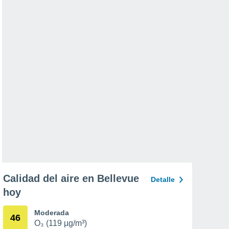
Calidad del aire en Bellevue
Detalle
hoy
Moderada
46
O₃ (119 µg/m³)