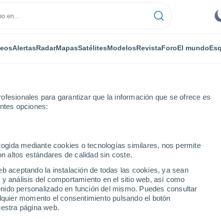
deos
Alertas
Radar
Mapas
Satélites
Modelos
Revista
Foro
El mundo
Esq
ofesionales para garantizar que la información que se ofrece es
entes opciones:
ecogida mediante cookies o tecnologías similares, nos permite
on altos estándares de calidad sin coste.
- WI
eb aceptando la instalación de todas las cookies, ya sean
 y análisis del comportamiento en el sitio web, así como
...
ntenido personalizado en función del mismo. Puedes consultar
alquier momento el consentimiento pulsando el botón
Por horas
uestra página web.
Intervalos nubosos en las
próximas horas