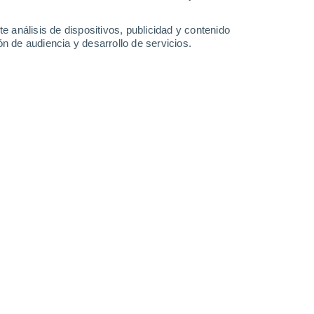
8.9 l/m²
1.6 l/m²
1.3 l/m²
25°
/
19°
28°
/
20°
28°
/
18°
25°
/
17°
e análisis de dispositivos, publicidad y contenido
n de audiencia y desarrollo de servicios.
-
36
km/h
15
-
28
km/h
11
-
31
km/h
10
-
30
km/h
 agosto
Sur
0 Bajo
9
-
17 km/h
FPS:
no
Sur
0 Bajo
9
-
17 km/h
FPS:
no
Sur
0 Bajo
8
-
16 km/h
FPS:
no
Sur
0 Bajo
9
-
15 km/h
FPS:
no