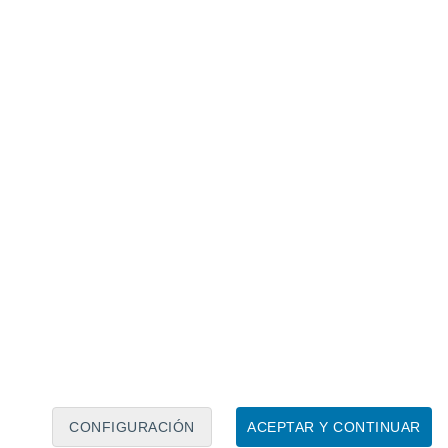
Calendario lunar
Lun
Mar
Mié
Jue
Vie
Sáb
Dom
8
9
10
11
12
13
14
15
16
17
18
19
20
21
CONFIGURACIÓN
ACEPTAR Y CONTINUAR