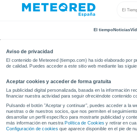
El tiempo
Noticias
Ví
Aviso de privacidad
El contenido de Meteored (tiempo.com) ha sido elaborado por pr
de calidad. Puedes acceder a este sitio web mediante las sigui
Aceptar cookies y acceder de forma gratuita
Inicio
Uruguay
Departamento de Maldonado
Be
La publicidad digital personalizada, basada en la información r
financiar nuestra actividad para seguir ofreciéndote contenido c
El Tiempo en Bella Vis
Pulsando el botón "Aceptar y continuar", puedes acceder a la w
nuestras o de nuestros socios, que nos permiten el seguimiento
12:35
Sábado
desarrollar un perfil específico para mostrarte publicidad y co
más información en nuestra
Política de Cookies
y retirar en cu
Configuración de cookies
que aparece disponible en el pie de n
Cubierto