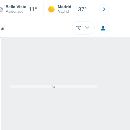
Bella Vista
Madrid
Barcelona
11°
37°
Maldonado
Madrid
Barcelona
°C
uí