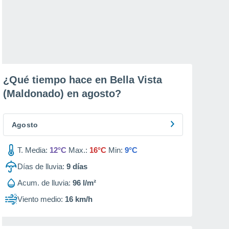
¿Qué tiempo hace en Bella Vista
(Maldonado) en
agosto
?
Agosto
T. Media:
12°C
Max.:
16°C
Min:
9°C
Días de lluvia:
9
días
Acum. de lluvia:
96 l/m²
Viento medio:
16 km/h