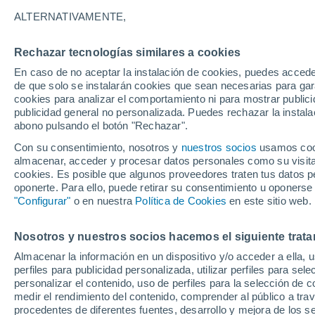
11°
ALTERNATIVAMENTE,
Rechazar tecnologías similares a cookies
Oeste
En caso de no aceptar la instalación de cookies, puedes acced
Sensación de 11°
30
-
48 km
de que solo se instalarán cookies que sean necesarias para garan
cookies para analizar el comportamiento ni para mostrar publici
publicidad general no personalizada. Puedes rechazar la instala
abono pulsando el botón "Rechazar".
Tormentas muy fuertes
Dejarán lluvias muy intensas, reventones y
Con su consentimiento, nosotros y
nuestros socios
usamos cooki
pedrisco en las comunidades del norte
almacenar, acceder y procesar datos personales como su visita e
cookies. Es posible que algunos proveedores traten tus datos pe
El Tiempo 1 - 7 días
Por horas
Actualidad
Mapa de
oponerte. Para ello, puede retirar su consentimiento u oponerse
"Configurar"
o en nuestra
Política de Cookies
en este sitio web.
Nosotros y nuestros socios hacemos el siguiente trata
Mañana
Lunes
Hoy
Almacenar la información en un dispositivo y/o acceder a ella, 
9 Ago
10 Ago
8 Ago
perfiles para publicidad personalizada, utilizar perfiles para sele
personalizar el contenido, uso de perfiles para la selección de c
medir el rendimiento del contenido, comprender al público a tra
procedentes de diferentes fuentes, desarrollo y mejora de los se
40%