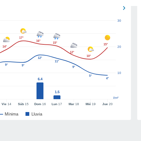
30
17°
16°
15°
15°
14°
20
12°
10°
12°
11°
9°
9°
9°
10
5°
4°
6.4
1.5
l/m²
Vie
14
Sáb
15
Dom
16
Lun
17
Mar
18
Mié
19
Jue
20
Mínima
Lluvia