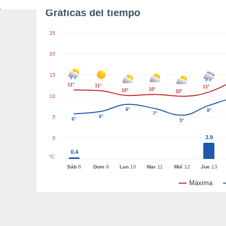
Gráficas del tiempo
25
20
15
11°
11°
11°
10°
10°
10°
10
8°
8°
7°
5
6°
6°
5°
3.9
0
0.4
°C
Sáb
8
Dom
9
Lun
10
Mar
11
Mié
12
Jue
13
Máxima