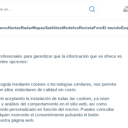
deos
Alertas
Radar
Mapas
Satélites
Modelos
Revista
Foro
El mundo
Esq
ofesionales para garantizar que la información que se ofrece es
entes opciones:
lla Vista
ecogida mediante cookies o tecnologías similares, nos permite
on altos estándares de calidad sin coste.
ta (Maldonado)
eb aceptando la instalación de todas las cookies, ya sean
 y análisis del comportamiento en el sitio web, así como
...
ntenido personalizado en función del mismo. Puedes consultar
alquier momento el consentimiento pulsando el botón
Por horas
uestra página web.
Cielos nubosos en las próximas
horas