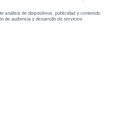
3.9 l/m²
10°
/
7°
10°
/
5°
11°
/
8°
14°
/
9°
e análisis de dispositivos, publicidad y contenido
n de audiencia y desarrollo de servicios.
-
27
km/h
21
-
33
km/h
23
-
34
km/h
21
-
37
km/h
osto
Oeste
2 Bajo
°
30
-
48 km/h
FPS:
no
nuboso
Oeste
2 Bajo
°
30
-
50 km/h
FPS:
no
s
Oeste
2 Bajo
°
29
-
52 km/h
FPS:
no
Oeste
1 Bajo
°
26
-
48 km/h
FPS:
no