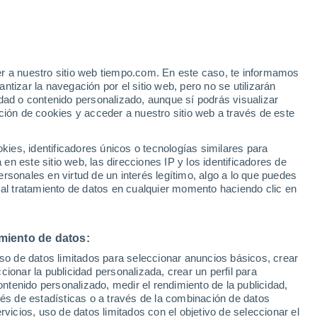
er a nuestro sitio web tiempo.com. En este caso, te informamos
/h
tizar la navegación por el sitio web, pero no se utilizarán
dad o contenido personalizado, aunque sí podrás visualizar
ción de cookies y acceder a nuestro sitio web a través de este
es, identificadores únicos o tecnologías similares para
n este sitio web, las direcciones IP y los identificadores de
rsonales en virtud de un interés legítimo, algo a lo que puedes
 viento
Radar de lluvia
Satélites
Modelos
 al tratamiento de datos en cualquier momento haciendo clic en
miento de datos:
Martes
Miércoles
Jueves
Viernes
uso de datos limitados para seleccionar anuncios básicos, crear
11 Ago
12 Ago
13 Ago
14 Ago
ccionar la publicidad personalizada, crear un perfil para
ontenido personalizado, medir el rendimiento de la publicidad,
vés de estadísticas o a través de la combinación de datos
rvicios, uso de datos limitados con el objetivo de seleccionar el
80%