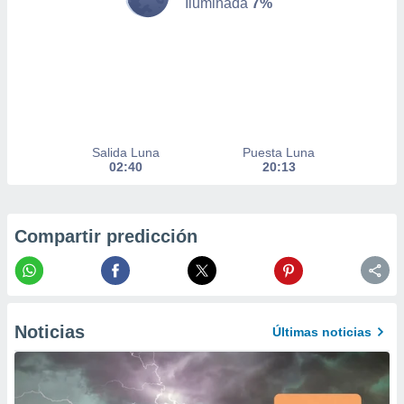
Iluminada
7%
er momento
ic en
o en
 Cookies
en
eb.
y
socios
Salida Luna
Puesta Luna
02:40
20:13
el
to de
Compartir predicción
la
 en un
 y/o acceder
 de datos
ara
Noticias
 anuncios
Últimas noticias
ar perfiles
idad
a, utilizar
a