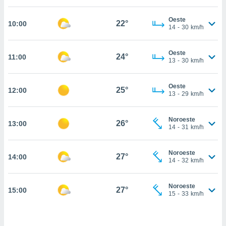
estra
ara seguir
Oeste
e contenido
22°
10:00
14
-
30
km/h
stándares
ACEPTAR
sin coste.
Y
Oeste
CONTINUAR
24°
11:00
 botón
13
-
30
km/h
continuar",
der a la
CONFIGURACIÓN
ndo la
Oeste
25°
12:00
13
-
29
km/h
 de todas
, ya sean
de nuestros
Noroeste
26°
13:00
 nos
14
-
31
km/h
 y análisis
tamiento en
Noroeste
27°
14:00
14
-
32
km/h
b, así como
un perfil
para
Noroeste
27°
15:00
ublicidad y
15
-
33
km/h
do en
 mismo.