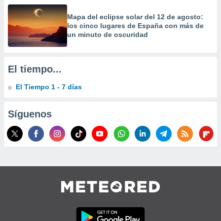
precisa e
ión mediante
Mapa del eclipse solar del 12 de agosto:
los cinco lugares de España con más de
un minuto de oscuridad
, publicidad
dos,
 publicidad
El tiempo...
,
ón de
El Tiempo 1 - 7 días
 desarrollo
s.
Síguenos
tros 1199
ios