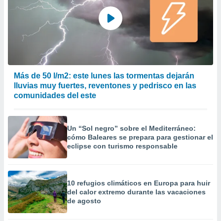
 la
da, crear un
personalizar
o, uso de
a la
e contenido
do, medir el
Más de 50 l/m2: este lunes las tormentas dejarán
 de la
lluvias muy fuertes, reventones y pedrisco en las
medir el
comunidades del este
 del
 comprender
 través de
s o a través
Un “Sol negro” sobre el Mediterráneo:
cómo Baleares se prepara para gestionar el
nación de
eclipse con turismo responsable
edentes de
fuentes,
y mejora de
os, uso de
10 refugios climáticos en Europa para huir
ados con el
del calor extremo durante las vacaciones
 seleccionar
de agosto
o.
calización