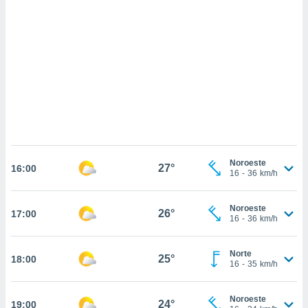
sultar más
 en nuestra
 Cookies
y
ualquier
ento
 botón
ación de
kies
 disponible
e nuestra
.
Noroeste
27°
16:00
16
-
36
km/h
IVAMENTE,
Noroeste
26°
17:00
as
16
-
36
km/h
 a cookies
 no aceptar
Norte
25°
18:00
ón de
16
-
35
km/h
uedes
uestro sitio
.com. En
Noroeste
24°
19:00