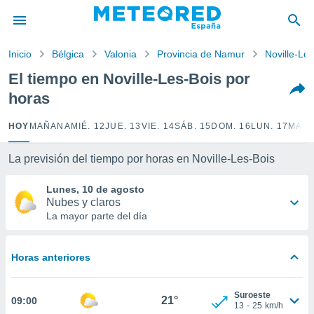
privacidad
o de
Inicio
Bélgica
Valonia
Provincia de Namur
Noville-Le
tiempo.com)
borado por
El tiempo en Noville-Les-Bois por
es para
horas
ue la
 que se
e calidad.
HOY
MAÑANA
MIÉ. 12
JUE. 13
VIE. 14
SÁB. 15
DOM. 16
LUN. 17
MAR.
eder a este
ediante las
La previsión del tiempo por horas en Noville-Les-Bois
opciones:
Lunes, 10 de agosto
ookies y
Nubes y claros
e forma
La mayor parte del día
d digital
ada, basada
Horas anteriores
mación
ediante
ecnologías
Suroeste
21°
09:00
nos permite
13
-
25
km/h