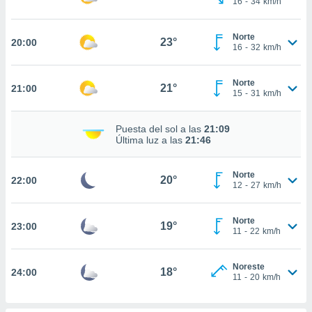
16
-
34
km/h
te
 de que
talarán
Norte
23°
20:00
e sean
16
-
32
km/h
para
a
Norte
por el sitio
21°
21:00
15
-
31
km/h
o se
cookies para
Puesta del sol a las
21:09
nto ni para
Última luz a las
21:46
licidad o
Norte
ado, aunque
20°
22:00
12
-
27
km/h
sualizar
general no
ada. Puedes
Norte
19°
23:00
 instalación
11
-
22
km/h
y acceder a
io web a
Noreste
ste abono
18°
24:00
11
-
20
km/h
 botón
.