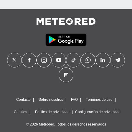
precisa e
ión mediante
, publicidad
dos,
 publicidad
,
ón de
 desarrollo
s.
tros 1199
ios
Contacto
Sobre nosotros
FAQ
Términos de uso
Cookies
Política de privacidad
Configuración de privacidad
© 2026 Meteored. Todos los derechos reservados