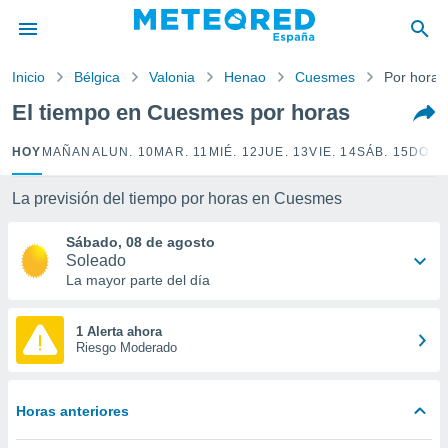
privacidad
o de
Inicio
Bélgica
Valonia
Henao
Cuesmes
Por horas
tiempo.com)
borado por
El tiempo en Cuesmes por horas
es para
ue la
HOY
MAÑANA
LUN. 10
MAR. 11
MIÉ. 12
JUE. 13
VIE. 14
SÁB. 15
DOM.
 que se
e calidad.
eder a este
La previsión del tiempo por horas en Cuesmes
ediante las
opciones:
Sábado, 08 de agosto
Soleado
ookies y
La mayor parte del día
e forma
1 Alerta ahora
d digital
Riesgo Moderado
ada, basada
mación
ediante
Horas anteriores
ecnologías
nos permite