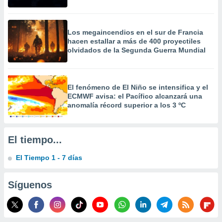
 la
da, crear un
Los megaincendios en el sur de Francia
personalizar
hacen estallar a más de 400 proyectiles
o, uso de
olvidados de la Segunda Guerra Mundial
a la
e contenido
do, medir el
 de la
El fenómeno de El Niño se intensifica y el
medir el
ECMWF avisa: el Pacífico alcanzará una
 del
anomalía récord superior a los 3 ºC
 comprender
 través de
s o a través
nación de
El tiempo...
edentes de
fuentes,
El Tiempo 1 - 7 días
y mejora de
os, uso de
Síguenos
ados con el
 seleccionar
o.
calización