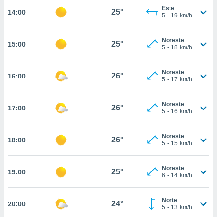
estra
Este
25°
14:00
ara seguir
5
-
19
km/h
e contenido
stándares
ACEPTAR
sin coste.
Noreste
25°
15:00
Y
5
-
18
km/h
CONTINUAR
 botón
continuar",
Noreste
der a la
26°
16:00
CONFIGURACIÓN
5
-
17
km/h
ndo la
 de todas
, ya sean
Noreste
26°
17:00
de nuestros
5
-
16
km/h
 nos
Noreste
 y análisis
26°
18:00
5
-
15
km/h
tamiento en
b, así como
un perfil
Noreste
25°
19:00
para
6
-
14
km/h
ublicidad y
Norte
do en
24°
20:00
5
-
13
km/h
 mismo.