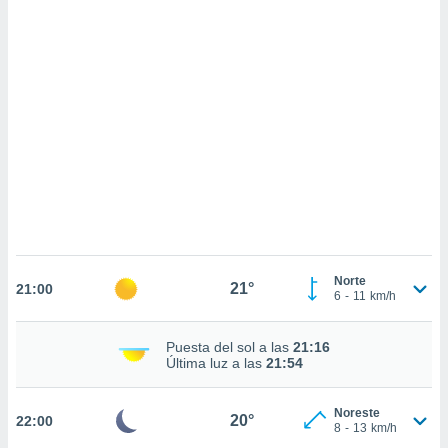
sultar más
 en nuestra
 Cookies
y
ualquier
ento
 botón
ación de
kies
 disponible
e nuestra
.
IVAMENTE,
Norte
21°
21:00
6
-
11
km/h
as
 a cookies
Puesta del sol a las
21:16
 no aceptar
Última luz a las
21:54
ón de
uedes
Noreste
uestro sitio
20°
22:00
8
-
13
km/h
.com. En