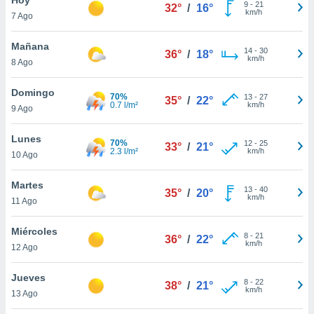
9
-
21
32°
/
16°
km/h
7 Ago
do en
 mismo.
sultar más
Mañana
14
-
30
36°
/
18°
 en nuestra
km/h
8 Ago
 Cookies
y
ualquier
Domingo
70%
13
-
27
35°
/
22°
0.7 l/m²
km/h
9 Ago
ento
 botón
ación de
Lunes
70%
12
-
25
33°
/
21°
kies
2.3 l/m²
km/h
10 Ago
 disponible
e nuestra
Martes
13
-
40
.
35°
/
20°
km/h
11 Ago
IVAMENTE,
Miércoles
8
-
21
36°
/
22°
km/h
12 Ago
as
 a cookies
Jueves
8
-
22
38°
/
21°
km/h
 no aceptar
13 Ago
ón de