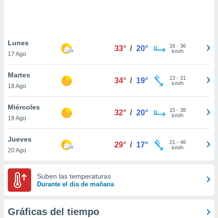
 botón
.
nto,
Lunes
16
-
36
33°
/
20°
km/h
17 Ago
cios
kies,
Martes
ores únicos
13
-
31
34°
/
19°
km/h
18 Ago
as similares
nar,
rocesar
Miércoles
15
-
38
32°
/
20°
onales como
km/h
19 Ago
 este sitio
recciones IP
Jueves
ficadores de
21
-
46
29°
/
17°
km/h
20 Ago
 posible
s
 traten tus
Suben las temperaturas
nales en
Durante el dia de mañana
 interés
go a lo que
nerte. Para
Gráficas del tiempo
retirar su