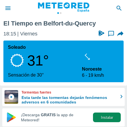
El Tiempo en Belfort-du-Quercy
privacidad
18:15
Viernes
...
o de
tiempo.com)
borado por
Soleado
es para
31°
ue la
 que se
e calidad.
Noroeste
eder a este
Sensación de 30°
6
19 km/h
ediante las
opciones:
Tormentas fuertes
ookies y
Esta tarde las tormentas dejarán fenómenos
e forma
adversos en 6 comunidades
d digital
¡Descarga
GRATIS
la app de
Instalar
ada, basada
Meteored!
mación