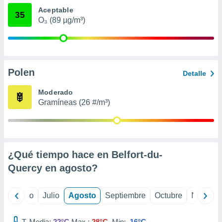
 seleccionar
Aceptable
o.
35
O₃ (89 µg/m³)
calización
precisa e
ión mediante
, publicidad
Polen
Detalle
dos,
 publicidad
Moderado
,
Gramíneas (26 #/m³)
ón de
 desarrollo
s.
tros 1199
¿Qué tiempo hace en Belfort-du-
ios
Quercy en
agosto
?
yo
Junio
Julio
Agosto
Septiembre
Octubre
Noviemb
T. Media:
22°C
Max.:
28°C
Min:
16°C