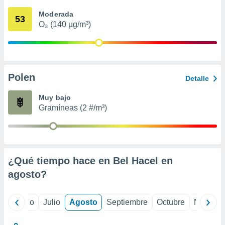
 seleccionar
o.
Moderada
53
O₃ (140 µg/m³)
calización
precisa e
ión mediante
, publicidad
Polen
Detalle
dos,
 publicidad
Muy bajo
,
Gramíneas (2 #/m³)
ón de
 desarrollo
s.
tros 1199
ios
¿Qué tiempo hace en Bel Hacel en
agosto
?
yo
Junio
Julio
Agosto
Septiembre
Octubre
Noviemb