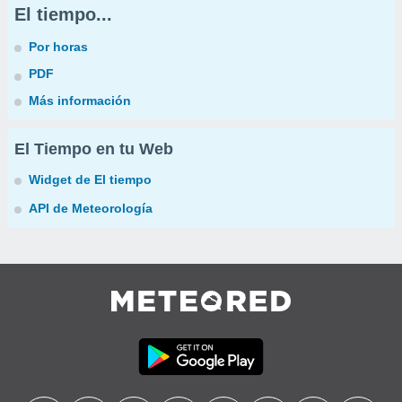
El tiempo...
Por horas
PDF
Más información
El Tiempo en tu Web
Widget de El tiempo
API de Meteorología