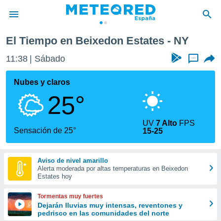
ates
El Tiempo en Beixedon Estates - NY
privacidad
11:38
Sábado
...
o de
tiempo.com)
borado por
Nubes y claros
es para
25°
ue la
 que se
e calidad.
UV
7 Alto
FPS
eder a este
Sensación de 25°
15-25
ediante las
opciones:
Aviso de nivel amarillo
ookies y
Alerta moderada por altas temperaturas en Beixedon
e forma
Estates hoy
d digital
Tormentas muy fuertes
ada, basada
Dejarán lluvias muy intensas, reventones y
pedrisco en las comunidades del norte
mación