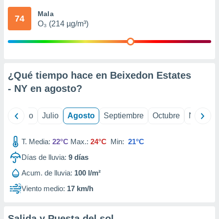
 seleccionar
o.
Mala
74
O₃ (214 µg/m³)
calización
precisa e
ión mediante
, publicidad
¿Qué tiempo hace en Beixedon Estates
dos,
- NY en
agosto
?
 publicidad
,
ón de
yo
Junio
Julio
Agosto
Septiembre
Octubre
Noviemb
 desarrollo
s.
T. Media:
22°C
Max.:
24°C
Min:
21°C
tros 1199
ios
Días de lluvia:
9
días
Acum. de lluvia:
100 l/m²
Viento medio:
17 km/h
Salida y Puesta del sol