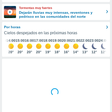
ediante
ecnologías
Tormentas muy fuertes
nos permite
Dejarán lluvias muy intensas, reventones y
estra
pedrisco en las comunidades del norte
ara seguir
e contenido
Por horas
stándares
ACEPTAR
Cielos despejados en las próximas horas
sin coste.
Y
3:00
14:00
15:00
16:00
17:00
18:00
19:00
20:00
21:00
22:00
23:00
24:00
CONTINUAR
 botón
continuar",
der a la
19°
20°
20°
20°
20°
19°
18°
16°
14°
13°
12°
12°
CONFIGURACIÓN
ndo la
 de todas
, ya sean
de nuestros
 nos
 y análisis
tamiento en
b, así como
un perfil
para
ublicidad y