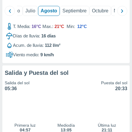
yo
Junio
Julio
Agosto
Septiembre
Octubre
Noviemb
T. Media:
16°C
Max.:
21°C
Min:
12°C
Días de lluvia:
16
días
Acum. de lluvia:
112 l/m²
Viento medio:
9 km/h
Salida y Puesta del sol
Salida del sol
Puesta del sol
05:36
20:33
Primera luz
Mediodía
Última luz
04:57
13:05
21:11