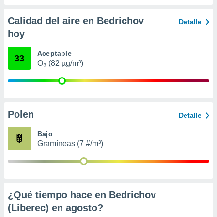
 seleccionar
o.
Calidad del aire en Bedrichov
Detalle
calización
hoy
precisa e
ión mediante
Aceptable
33
, publicidad
O₃ (82 µg/m³)
dos,
 publicidad
,
ón de
Polen
Detalle
 desarrollo
s.
Bajo
tros 1199
Gramíneas (7 #/m³)
ios
¿Qué tiempo hace en Bedrichov
(Liberec) en
agosto
?