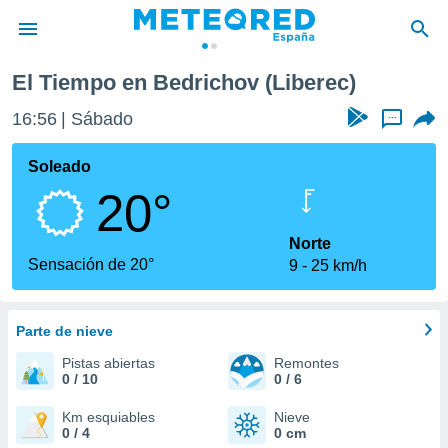
El Tiempo en Bedrichov (Liberec)
privacidad
16:56
Sábado
...
o de
tiempo.com)
borado por
Soleado
es para
20°
ue la
 que se
e calidad.
Norte
eder a este
Sensación de 20°
9
25 km/h
ediante las
opciones:
Parte de nieve
ookies y
e forma
Pistas abiertas
Remontes
0 / 10
0 / 6
d digital
ada, basada
Km esquiables
Nieve
0 / 4
0 cm
mación