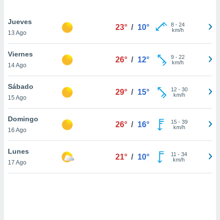
uedes
uestro sitio
Jueves
.com. En
8
-
24
23°
/
10°
km/h
te
13 Ago
 de que
talarán
Viernes
9
-
22
e sean
26°
/
12°
km/h
14 Ago
para
a
Sábado
por el sitio
12
-
30
29°
/
15°
km/h
o se
15 Ago
cookies para
Domingo
15
-
39
26°
/
16°
nto ni para
km/h
16 Ago
licidad o
Lunes
ado, aunque
11
-
34
21°
/
10°
km/h
sualizar
17 Ago
general no
ada. Puedes
 instalación
y acceder a
io web a
ste abono