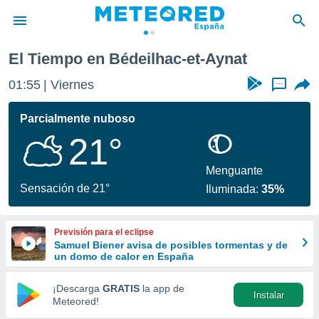
El Tiempo en Bédeilhac-et-Aynat
privacidad
01:55
Viernes
...
o de
tiempo.com)
borado por
Parcialmente nuboso
es para
21°
ue la
 que se
e calidad.
Menguante
eder a este
Sensación de 21°
Iluminada:
35%
ediante las
opciones:
Previsión para el eclipse
ookies y
Samuel Biener avisa de posibles tormentas y de
e forma
un domo de calor en España
d digital
¡Descarga
GRATIS
la app de
Instalar
ada, basada
Meteored!
mación