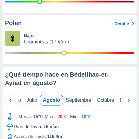
 seleccionar
o.
calización
precisa e
Polen
Detalle
ión mediante
Bajo
, publicidad
Gramíneas (17 #/m³)
dos,
 publicidad
,
ón de
¿Qué tiempo hace en Bédeilhac-et-
 desarrollo
s.
Aynat en
agosto
?
tros 1199
ios
yo
Junio
Julio
Agosto
Septiembre
Octubre
Noviemb
T. Media:
15°C
Max.:
20°C
Min:
10°C
Días de lluvia:
16
días
Acum. de lluvia:
116 l/m²