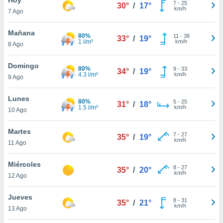
7
-
25
30°
/
17°
km/h
7 Ago
do en
 mismo.
sultar más
Mañana
80%
11
-
38
33°
/
19°
 en nuestra
1 l/m²
km/h
8 Ago
 Cookies
y
ualquier
Domingo
80%
9
-
33
34°
/
19°
4.3 l/m²
km/h
9 Ago
ento
 botón
ación de
Lunes
80%
5
-
25
31°
/
18°
kies
1.5 l/m²
km/h
10 Ago
 disponible
e nuestra
Martes
7
-
27
.
35°
/
19°
km/h
11 Ago
IVAMENTE,
Miércoles
8
-
27
35°
/
20°
km/h
12 Ago
as
 a cookies
Jueves
8
-
31
35°
/
21°
km/h
 no aceptar
13 Ago
ón de