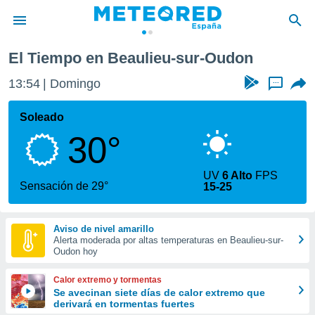
Beaulieu-sur-Oudon
El Tiempo en Beaulieu-sur-Oudon
privacidad
13:54
Domingo
...
o de
tiempo.com)
borado por
Soleado
es para
30°
ue la
 que se
e calidad.
UV
6 Alto
FPS
eder a este
Sensación de 29°
15-25
ediante las
opciones:
Aviso de nivel amarillo
ookies y
Alerta moderada por altas temperaturas en Beaulieu-sur-
e forma
Oudon hoy
d digital
Calor extremo y tormentas
ada, basada
Se avecinan siete días de calor extremo que
derivará en tormentas fuertes
mación