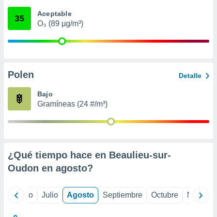
 seleccionar
o.
Aceptable
35
O₃ (89 µg/m³)
calización
precisa e
ión mediante
, publicidad
Polen
Detalle
dos,
 publicidad
Bajo
,
Gramíneas (24 #/m³)
ón de
 desarrollo
s.
tros 1199
ios
¿Qué tiempo hace en Beaulieu-sur-
Oudon en
agosto
?
yo
Junio
Julio
Agosto
Septiembre
Octubre
Noviemb