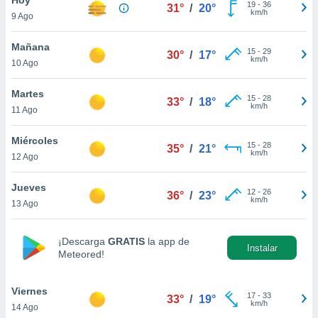
19
-
36
31°
/
20°
km/h
9 Ago
do en
 mismo.
sultar más
Mañana
15
-
29
30°
/
17°
 en nuestra
km/h
10 Ago
 Cookies
y
ualquier
Martes
15
-
28
33°
/
18°
km/h
11 Ago
ento
 botón
ación de
Miércoles
15
-
28
35°
/
21°
kies
km/h
12 Ago
 disponible
e nuestra
Jueves
12
-
26
.
36°
/
23°
km/h
13 Ago
IVAMENTE,
¡Descarga
GRATIS
la app de
Instalar
Meteored!
as
 a cookies
Viernes
 no aceptar
17
-
33
33°
/
19°
km/h
14 Ago
ón de