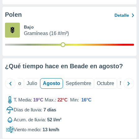
 seleccionar
o.
Polen
Detalle
calización
precisa e
Bajo
ión mediante
Gramíneas (16 #/m³)
, publicidad
dos,
 publicidad
,
¿Qué tiempo hace en Beade en
agosto
?
ón de
 desarrollo
s.
yo
Junio
Julio
Agosto
Septiembre
Octubre
Noviemb
tros 1199
ios
T. Media:
19°C
Max.:
22°C
Min:
16°C
Días de lluvia:
7
días
Acum. de lluvia:
52 l/m²
Viento medio:
13 km/h