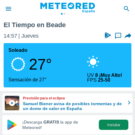
El Tiempo en Beade
privacidad
14:57
Jueves
...
o de
tiempo.com)
borado por
Soleado
es para
27°
ue la
 que se
e calidad.
UV
8 ¡Muy Alto!
eder a este
Sensación de 27°
FPS
25-50
ediante las
opciones:
Previsión para el eclipse
ookies y
Samuel Biener avisa de posibles tormentas y de
e forma
un domo de calor en España
d digital
¡Descarga
GRATIS
la app de
Instalar
ada, basada
Meteored!
mación