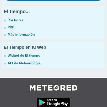
El tiempo...
Por horas
PDF
Más información
El Tiempo en tu Web
Widget de El tiempo
API de Meteorología