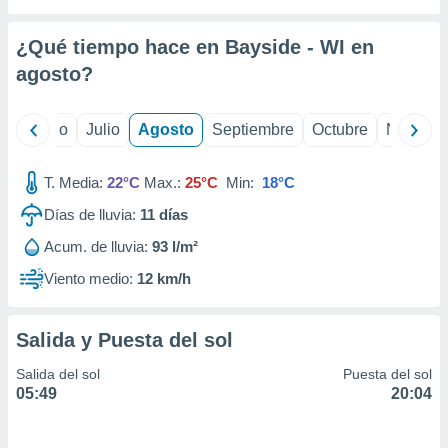
 seleccionar
o.
¿Qué tiempo hace en Bayside - WI en
calización
precisa e
agosto
?
ión mediante
, publicidad
yo
Junio
Julio
Agosto
Septiembre
Octubre
Noviemb
dos,
T. Media:
22°C
Max.:
25°C
Min:
18°C
 publicidad
,
Días de lluvia:
11
días
ón de
 desarrollo
Acum. de lluvia:
93 l/m²
s.
Viento medio:
12 km/h
tros 1199
ios
Salida y Puesta del sol
Salida del sol
Puesta del sol
05:49
20:04