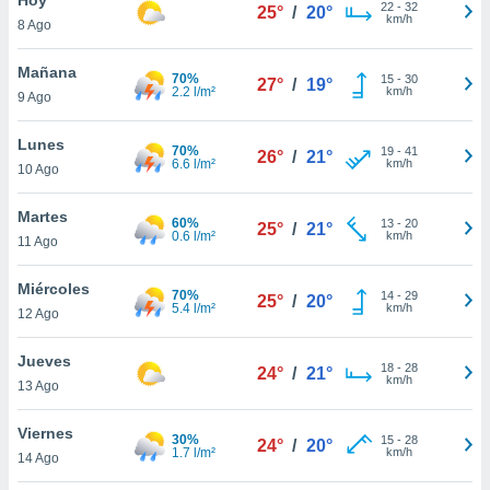
22
-
32
25°
/
20°
km/h
8 Ago
do en
 mismo.
sultar más
Mañana
70%
15
-
30
27°
/
19°
 en nuestra
2.2 l/m²
km/h
9 Ago
 Cookies
y
ualquier
Lunes
70%
19
-
41
26°
/
21°
6.6 l/m²
km/h
10 Ago
ento
 botón
ación de
Martes
60%
13
-
20
25°
/
21°
kies
0.6 l/m²
km/h
11 Ago
 disponible
e nuestra
Miércoles
70%
14
-
29
.
25°
/
20°
5.4 l/m²
km/h
12 Ago
IVAMENTE,
Jueves
18
-
28
24°
/
21°
km/h
13 Ago
as
 a cookies
Viernes
30%
15
-
28
24°
/
20°
1.7 l/m²
km/h
 no aceptar
14 Ago
ón de