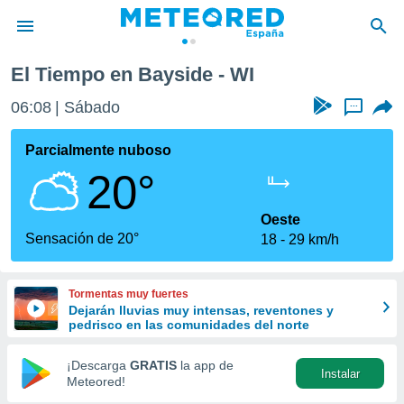
El Tiempo en Bayside - WI
privacidad
06:08
Sábado
...
o de
tiempo.com)
borado por
Parcialmente nuboso
es para
20°
ue la
 que se
e calidad.
Oeste
eder a este
Sensación de 20°
18
29 km/h
ediante las
opciones:
Tormentas muy fuertes
ookies y
Dejarán lluvias muy intensas, reventones y
e forma
pedrisco en las comunidades del norte
d digital
¡Descarga
GRATIS
la app de
Instalar
ada, basada
Meteored!
mación