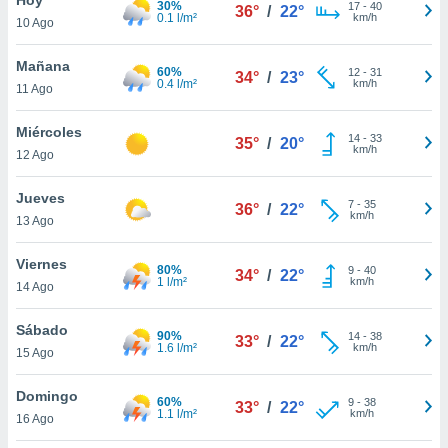
30%
17
-
40
36°
/
22°
0.1 l/m²
km/h
10 Ago
do en
 mismo.
sultar más
Mañana
60%
12
-
31
34°
/
23°
 en nuestra
0.4 l/m²
km/h
11 Ago
 Cookies
y
ualquier
Miércoles
14
-
33
35°
/
20°
km/h
12 Ago
ento
 botón
ación de
Jueves
7
-
35
36°
/
22°
kies
km/h
13 Ago
 disponible
e nuestra
Viernes
80%
9
-
40
.
34°
/
22°
1 l/m²
km/h
14 Ago
IVAMENTE,
Sábado
90%
14
-
38
33°
/
22°
1.6 l/m²
km/h
15 Ago
as
 a cookies
Domingo
60%
9
-
38
33°
/
22°
1.1 l/m²
km/h
 no aceptar
16 Ago
ón de