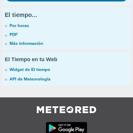
El tiempo...
Por horas
PDF
Más información
El Tiempo en tu Web
Widget de El tiempo
API de Meteorología