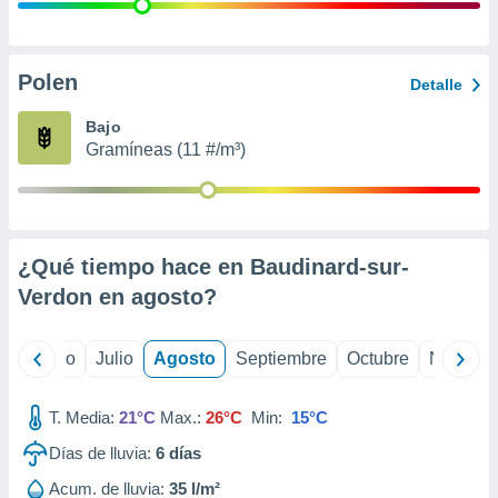
 seleccionar
o.
calización
precisa e
Polen
Detalle
ión mediante
Bajo
, publicidad
Gramíneas (11 #/m³)
dos,
 publicidad
,
ón de
¿Qué tiempo hace en Baudinard-sur-
 desarrollo
s.
Verdon en
agosto
?
tros 1199
ios
yo
Junio
Julio
Agosto
Septiembre
Octubre
Noviemb
T. Media:
21°C
Max.:
26°C
Min:
15°C
Días de lluvia:
6
días
Acum. de lluvia:
35 l/m²