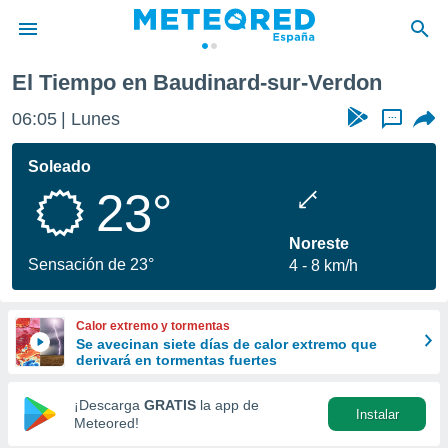
d-sur-Verdon
El Tiempo en Baudinard-sur-Verdon
privacidad
06:05
Lunes
...
o de
tiempo.com)
borado por
Soleado
es para
23°
ue la
 que se
e calidad.
Noreste
eder a este
Sensación de 23°
4
8 km/h
ediante las
opciones:
Calor extremo y tormentas
ookies y
Se avecinan siete días de calor extremo que
e forma
derivará en tormentas fuertes
d digital
¡Descarga
GRATIS
la app de
Instalar
ada, basada
Meteored!
mación