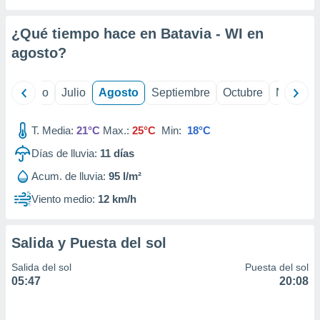
 seleccionar
o.
¿Qué tiempo hace en Batavia - WI en
calización
precisa e
agosto
?
ión mediante
, publicidad
yo
Junio
Julio
Agosto
Septiembre
Octubre
Noviemb
dos,
T. Media:
21°C
Max.:
25°C
Min:
18°C
 publicidad
,
Días de lluvia:
11
días
ón de
 desarrollo
Acum. de lluvia:
95 l/m²
s.
Viento medio:
12 km/h
tros 1199
ios
Salida y Puesta del sol
Salida del sol
Puesta del sol
05:47
20:08