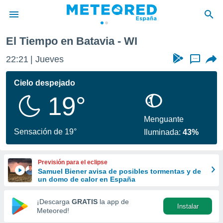
El Tiempo en Batavia - WI
privacidad
22:21
Jueves
...
o de
tiempo.com)
borado por
Cielo despejado
es para
19°
ue la
 que se
e calidad.
Menguante
eder a este
Sensación de 19°
Iluminada:
43%
ediante las
opciones:
Previsión para el eclipse
ookies y
Samuel Biener avisa de posibles tormentas y de
e forma
un domo de calor en España
d digital
¡Descarga
GRATIS
la app de
Instalar
ada, basada
Meteored!
mación