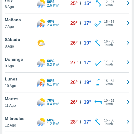
80%
12
-
27
25°
/
15°
2.6 l/m²
km/h
6 Ago
do en
 mismo.
sultar más
Mañana
40%
15
-
38
29°
/
17°
 en nuestra
2.4 l/m²
km/h
7 Ago
 Cookies
y
ualquier
Sábado
16
-
33
26°
/
19°
km/h
8 Ago
ento
 botón
ación de
Domingo
60%
17
-
36
27°
/
17°
kies
0.2 l/m²
km/h
9 Ago
 disponible
e nuestra
Lunes
90%
15
-
34
.
26°
/
19°
6.1 l/m²
km/h
10 Ago
IVAMENTE,
Martes
70%
10
-
25
26°
/
19°
0.4 l/m²
km/h
11 Ago
as
 a cookies
Miércoles
60%
15
-
30
28°
/
17°
1.2 l/m²
km/h
 no aceptar
12 Ago
ón de