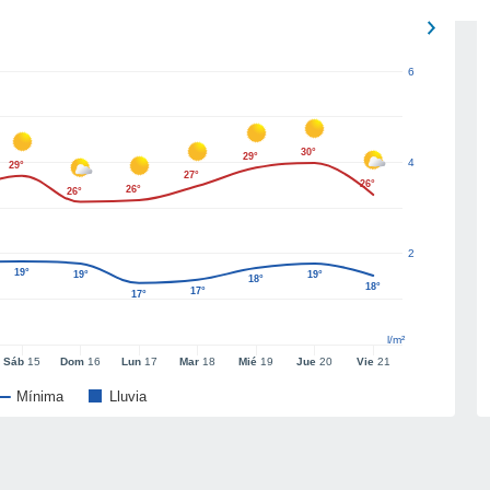
6
30°
29°
4
29°
27°
26°
26°
26°
2
19°
19°
19°
18°
18°
17°
17°
l/m²
Sáb
15
Dom
16
Lun
17
Mar
18
Mié
19
Jue
20
Vie
21
Mínima
Lluvia