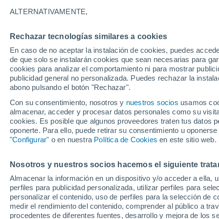
19°
ALTERNATIVAMENTE,
Rechazar tecnologías similares a cookies
30%
En caso de no aceptar la instalación de cookies, puedes acced
Sensación de 19°
0.2 l/m²
de que solo se instalarán cookies que sean necesarias para garan
cookies para analizar el comportamiento ni para mostrar publici
publicidad general no personalizada. Puedes rechazar la instala
abono pulsando el botón "Rechazar".
¿Lloverá en el eclipse?
Consulta el mapa de nubes y lluvia para el
Con su consentimiento, nosotros y
nuestros socios
usamos cooki
miércoles en España
almacenar, acceder y procesar datos personales como su visita e
cookies. Es posible que algunos proveedores traten tus datos pe
El Tiempo 1 - 7 días
Por horas
Radar de lluvia
Act
oponerte. Para ello, puede retirar su consentimiento u oponerse
"Configurar"
o en nuestra
Política de Cookies
en este sitio web.
Nosotros y nuestros socios hacemos el siguiente trata
Mañana
Martes
M
Hoy
Almacenar la información en un dispositivo y/o acceder a ella, 
10 Ago
11 Ago
9 Ago
perfiles para publicidad personalizada, utilizar perfiles para sele
personalizar el contenido, uso de perfiles para la selección de c
medir el rendimiento del contenido, comprender al público a tra
procedentes de diferentes fuentes, desarrollo y mejora de los se
70%