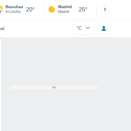
Basoñas
Madrid
Barcelona
20°
25°
A Coruña
Madrid
Barcelona
°C
uí