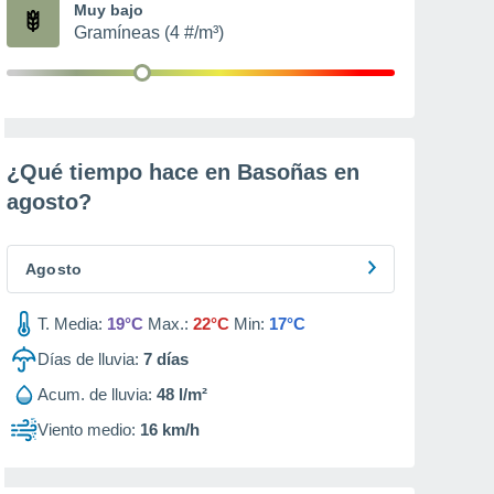
Muy bajo
Gramíneas (4 #/m³)
¿Qué tiempo hace en Basoñas en
agosto
?
Agosto
T. Media:
19°C
Max.:
22°C
Min:
17°C
Días de lluvia:
7
días
Acum. de lluvia:
48 l/m²
Viento medio:
16 km/h