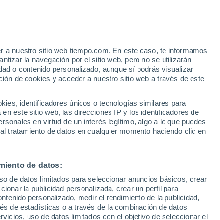
er a nuestro sitio web tiempo.com. En este caso, te informamos
tizar la navegación por el sitio web, pero no se utilizarán
dad o contenido personalizado, aunque sí podrás visualizar
ción de cookies y acceder a nuestro sitio web a través de este
es, identificadores únicos o tecnologías similares para
n este sitio web, las direcciones IP y los identificadores de
rsonales en virtud de un interés legítimo, algo a lo que puedes
ualidad
Mapa de lluvia
Satélites
Modelos
 al tratamiento de datos en cualquier momento haciendo clic en
miento de datos:
iércoles
Jueves
Viernes
Sábado
uso de datos limitados para seleccionar anuncios básicos, crear
12 Ago
13 Ago
14 Ago
15 Ago
ccionar la publicidad personalizada, crear un perfil para
ontenido personalizado, medir el rendimiento de la publicidad,
vés de estadísticas o a través de la combinación de datos
rvicios, uso de datos limitados con el objetivo de seleccionar el