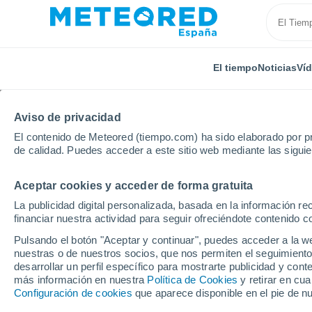
El tiempo
Noticias
Ví
Aviso de privacidad
El contenido de Meteored (tiempo.com) ha sido elaborado por pr
de calidad. Puedes acceder a este sitio web mediante las sigui
Aceptar cookies y acceder de forma gratuita
Inicio
Galicia
Provincia de A Coruña
Basoñas
La publicidad digital personalizada, basada en la información r
financiar nuestra actividad para seguir ofreciéndote contenido c
El Tiempo en Basoñas
Pulsando el botón "Aceptar y continuar", puedes acceder a la w
nuestras o de nuestros socios, que nos permiten el seguimiento
11:20
Domingo
desarrollar un perfil específico para mostrarte publicidad y co
más información en nuestra
Política de Cookies
y retirar en cu
Configuración de cookies
que aparece disponible en el pie de n
Lluvia débil