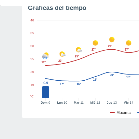
Gráficas del tiempo
40
35
30
29°
27°
27°
25°
25
23°
22°
20
20°
19°
18°
0.9
17°
16°
15
°C
Dom
9
Lun
10
Mar
11
Mié
12
Jue
13
Vie
14
Máxima