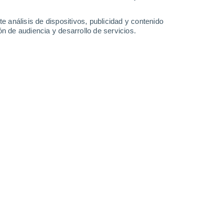
27°
/
18°
29°
/
20°
27°
/
19°
29°
/
19°
e análisis de dispositivos, publicidad y contenido
n de audiencia y desarrollo de servicios.
-
36
km/h
24
-
45
km/h
24
-
44
km/h
31
-
57
km/h
to
Sur
2 Bajo
8
-
18 km/h
FPS:
no
Sur
3 Medio
9
-
21 km/h
FPS:
6-10
Suroeste
4 Medio
10
-
23 km/h
FPS:
6-10
Suroeste
6 Alto
10
-
24 km/h
FPS:
15-25