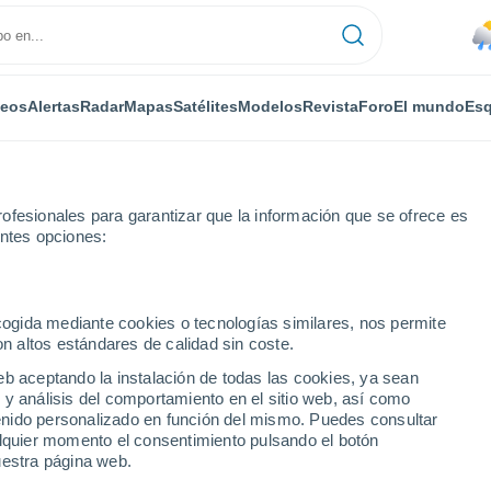
deos
Alertas
Radar
Mapas
Satélites
Modelos
Revista
Foro
El mundo
Esq
ofesionales para garantizar que la información que se ofrece es
entes opciones:
ecogida mediante cookies o tecnologías similares, nos permite
on altos estándares de calidad sin coste.
eb aceptando la instalación de todas las cookies, ya sean
 y análisis del comportamiento en el sitio web, así como
...
ntenido personalizado en función del mismo. Puedes consultar
alquier momento el consentimiento pulsando el botón
Por horas
uestra página web.
Lluvias débiles en las próximas
horas