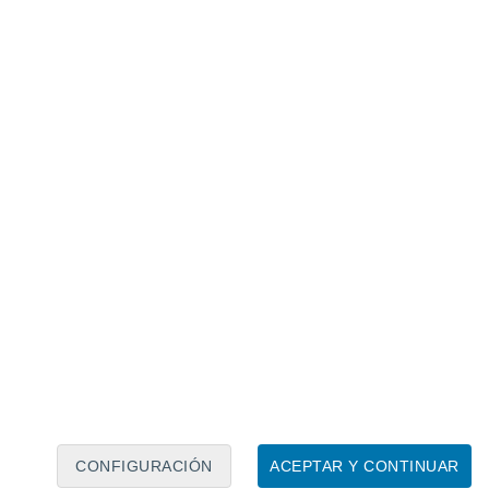
Calendario lunar
Lun
Mar
Mié
Jue
Vie
Sáb
Dom
9
10
11
12
13
14
15
16
17
18
19
20
21
22
CONFIGURACIÓN
ACEPTAR Y CONTINUAR