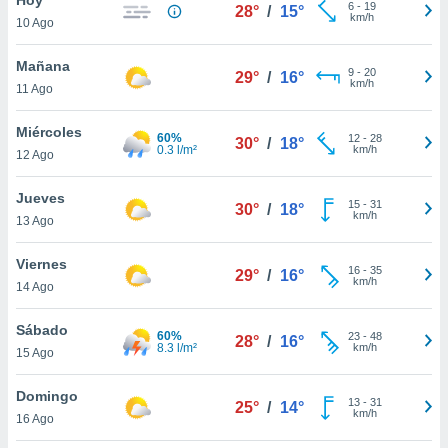
6
-
19
28°
/
15°
km/h
10 Ago
do en
 mismo.
sultar más
Mañana
9
-
20
29°
/
16°
 en nuestra
km/h
11 Ago
 Cookies
y
ualquier
Miércoles
60%
12
-
28
30°
/
18°
0.3 l/m²
km/h
12 Ago
ento
 botón
ación de
Jueves
15
-
31
30°
/
18°
kies
km/h
13 Ago
 disponible
e nuestra
Viernes
16
-
35
.
29°
/
16°
km/h
14 Ago
IVAMENTE,
Sábado
60%
23
-
48
28°
/
16°
8.3 l/m²
km/h
15 Ago
as
 a cookies
Domingo
13
-
31
25°
/
14°
km/h
 no aceptar
16 Ago
ón de