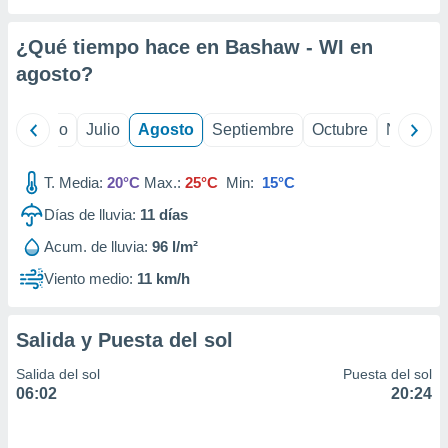
 seleccionar
o.
¿Qué tiempo hace en Bashaw - WI en
calización
precisa e
agosto
?
ión mediante
, publicidad
yo
Junio
Julio
Agosto
Septiembre
Octubre
Noviemb
dos,
T. Media:
20°C
Max.:
25°C
Min:
15°C
 publicidad
,
Días de lluvia:
11
días
ón de
 desarrollo
Acum. de lluvia:
96 l/m²
s.
Viento medio:
11 km/h
tros 1199
ios
Salida y Puesta del sol
Salida del sol
Puesta del sol
06:02
20:24