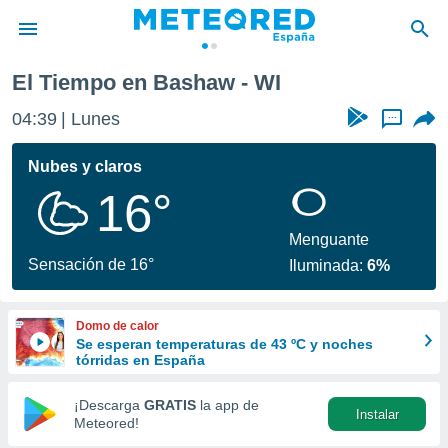
El Tiempo en Bashaw - WI
privacidad
04:39
Lunes
...
o de
tiempo.com)
borado por
Nubes y claros
es para
16°
ue la
 que se
e calidad.
Menguante
eder a este
Sensación de 16°
Iluminada:
6%
ediante las
opciones:
Domo de calor
ookies y
Se esperan temperaturas de 43 ºC y noches
e forma
tórridas en España
d digital
¡Descarga
GRATIS
la app de
Instalar
ada, basada
Meteored!
mación