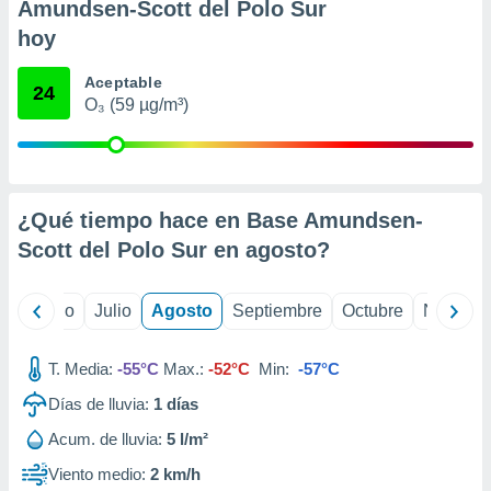
 seleccionar
Amundsen-Scott del Polo Sur
o.
hoy
calización
precisa e
Aceptable
24
ión mediante
O₃ (59 µg/m³)
, publicidad
dos,
 publicidad
¿Qué tiempo hace en Base Amundsen-
,
ón de
Scott del Polo Sur en
agosto
?
 desarrollo
s.
yo
Junio
Julio
Agosto
Septiembre
Octubre
Noviemb
tros 1199
ios
T. Media:
-55°C
Max.:
-52°C
Min:
-57°C
Días de lluvia:
1
días
Acum. de lluvia:
5 l/m²
Viento medio:
2 km/h