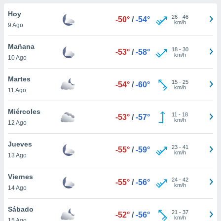
do en
Hoy
26
-
46
-50°
/
-54°
 mismo.
km/h
9 Ago
sultar más
 en nuestra
Mañana
18
-
30
 Cookies
y
-53°
/
-58°
km/h
10 Ago
ualquier
ento
Martes
15
-
25
-54°
/
-60°
 botón
km/h
11 Ago
ación de
kies
Miércoles
11
-
18
 disponible
-53°
/
-57°
km/h
12 Ago
e nuestra
.
Jueves
23
-
41
-55°
/
-59°
km/h
IVAMENTE,
13 Ago
Viernes
24
-
42
-55°
/
-56°
as
km/h
14 Ago
 a cookies
 no aceptar
Sábado
21
-
37
-52°
/
-56°
ón de
km/h
15 Ago