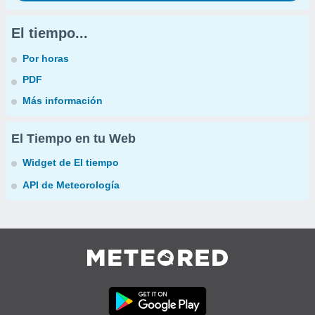
El tiempo...
Por horas
PDF
Más información
El Tiempo en tu Web
Widget de El tiempo
API de Meteorología