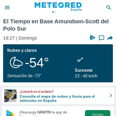
El Tiempo en Base Amundsen-Scott del
privacidad
Polo Sur
o de
tiempo.com)
19:27
Domingo
...
borado por
es para
Nubes y claros
ue la
 que se
-54°
e calidad.
eder a este
Suroeste
ediante las
Sensación de -73°
opciones:
23
40 km/h
ookies y
e forma
¿Lloverá en el eclipse?
Consulta el mapa de nubes y lluvia para el
miércoles en España
d digital
ada, basada
¡Descarga
GRATIS
la app de
mación
Instalar