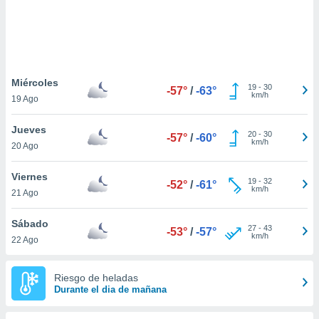
 botón
.
nto,
Miércoles
cios
19
-
30
-57°
/
-63°
km/h
19 Ago
kies,
ores únicos
as similares
Jueves
20
-
30
-57°
/
-60°
nar,
km/h
20 Ago
rocesar
onales como
Viernes
 este sitio
19
-
32
-52°
/
-61°
km/h
21 Ago
recciones IP
ficadores de
 posible
Sábado
27
-
43
-53°
/
-57°
s
km/h
22 Ago
 traten tus
nales en
 interés
Riesgo de heladas
go a lo que
Durante el dia de mañana
nerte. Para
retirar su