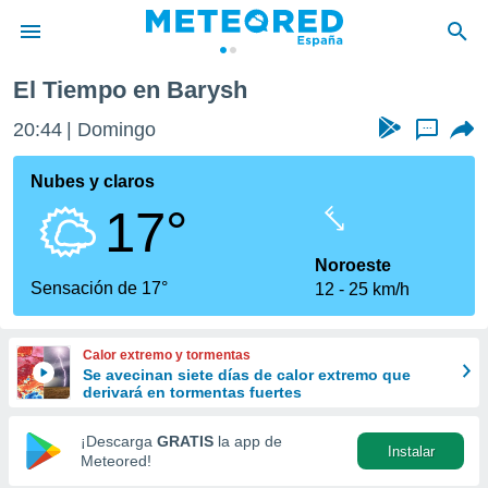
El Tiempo en Barysh
privacidad
20:44
Domingo
...
o de
tiempo.com)
borado por
Nubes y claros
es para
17°
ue la
 que se
e calidad.
Noroeste
eder a este
Sensación de 17°
12
25 km/h
ediante las
opciones:
Calor extremo y tormentas
ookies y
Se avecinan siete días de calor extremo que
e forma
derivará en tormentas fuertes
d digital
¡Descarga
GRATIS
la app de
Instalar
ada, basada
Meteored!
mación