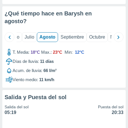
 seleccionar
o.
¿Qué tiempo hace en Barysh en
calización
precisa e
agosto
?
ión mediante
, publicidad
yo
Junio
Julio
Agosto
Septiembre
Octubre
Noviemb
dos,
T. Media:
18°C
Max.:
23°C
Min:
12°C
 publicidad
,
Días de lluvia:
11
días
ón de
 desarrollo
Acum. de lluvia:
66 l/m²
s.
Viento medio:
11 km/h
tros 1199
ios
Salida y Puesta del sol
Salida del sol
Puesta del sol
05:19
20:33