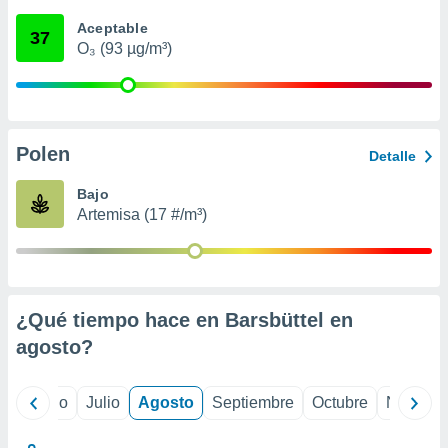
 seleccionar
o.
Aceptable
37
O₃ (93 µg/m³)
calización
precisa e
ión mediante
, publicidad
Polen
Detalle
dos,
 publicidad
Bajo
,
Artemisa (17 #/m³)
ón de
 desarrollo
s.
tros 1199
ios
¿Qué tiempo hace en Barsbüttel en
agosto
?
yo
Junio
Julio
Agosto
Septiembre
Octubre
Noviemb