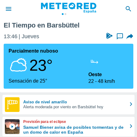
El Tiempo en Barsbüttel
privacidad
13:46
Jueves
...
o de
tiempo.com)
borado por
Parcialmente nuboso
es para
23°
ue la
 que se
e calidad.
Oeste
eder a este
Sensación de 25°
22
48 km/h
ediante las
opciones:
ookies y
Aviso de nivel amarillo
Alerta moderada por viento en Barsbüttel hoy
e forma
d digital
Previsión para el eclipse
ada, basada
Samuel Biener avisa de posibles tormentas y de
un domo de calor en España
mación