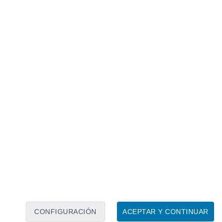
Calendario lunar
Lun
Mar
Mié
Jue
Vie
Sáb
Dom
6
7
8
9
10
11
12
13
14
15
16
17
18
19
CONFIGURACIÓN
ACEPTAR Y CONTINUAR