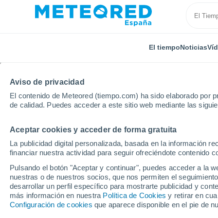
El tiempo
Noticias
Ví
Aviso de privacidad
El contenido de Meteored (tiempo.com) ha sido elaborado por pr
de calidad. Puedes acceder a este sitio web mediante las sigui
Aceptar cookies y acceder de forma gratuita
Inicio
Uruguay
Departamento de Río Negro
Bar
La publicidad digital personalizada, basada en la información r
financiar nuestra actividad para seguir ofreciéndote contenido c
El Tiempo en Barrio An
Pulsando el botón "Aceptar y continuar", puedes acceder a la w
nuestras o de nuestros socios, que nos permiten el seguimiento
12:15
Jueves
desarrollar un perfil específico para mostrarte publicidad y co
más información en nuestra
Política de Cookies
y retirar en cu
Configuración de cookies
que aparece disponible en el pie de n
Lluvia débil