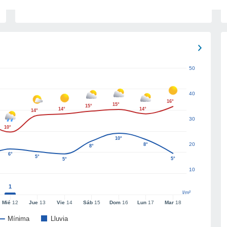
50
40
16°
15°
15°
14°
14°
14°
30
10°
10°
20
8°
8°
6°
5°
5°
5°
10
1
l/m²
Mié
12
Jue
13
Vie
14
Sáb
15
Dom
16
Lun
17
Mar
18
Mínima
Lluvia