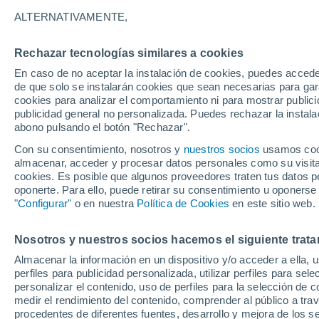
17°
ALTERNATIVAMENTE,
Rechazar tecnologías similares a cookies
90%
En caso de no aceptar la instalación de cookies, puedes acced
Sensación de 17°
0.3 l/m²
de que solo se instalarán cookies que sean necesarias para garan
cookies para analizar el comportamiento ni para mostrar publici
publicidad general no personalizada. Puedes rechazar la instala
abono pulsando el botón "Rechazar".
Previsión para el eclipse
Samuel Biener avisa de posibles tormentas y
Con su consentimiento, nosotros y
nuestros socios
usamos cooki
un domo de calor en España
almacenar, acceder y procesar datos personales como su visita e
cookies. Es posible que algunos proveedores traten tus datos pe
El Tiempo 1 - 7 días
Por horas
Radar de lluvia
Act
oponerte. Para ello, puede retirar su consentimiento u oponerse
"Configurar"
o en nuestra
Política de Cookies
en este sitio web.
Nosotros y nuestros socios hacemos el siguiente trata
Mañana
Sábado
D
Hoy
Almacenar la información en un dispositivo y/o acceder a ella, 
7 Ago
8 Ago
6 Ago
perfiles para publicidad personalizada, utilizar perfiles para sele
personalizar el contenido, uso de perfiles para la selección de c
medir el rendimiento del contenido, comprender al público a tra
procedentes de diferentes fuentes, desarrollo y mejora de los se
90%