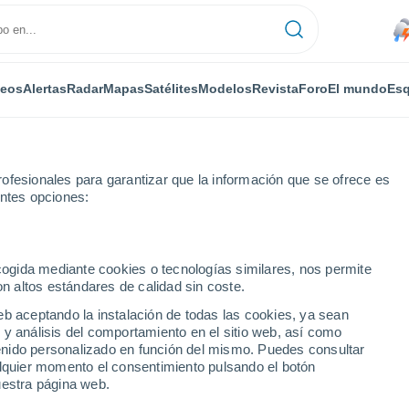
deos
Alertas
Radar
Mapas
Satélites
Modelos
Revista
Foro
El mundo
Esq
ofesionales para garantizar que la información que se ofrece es
entes opciones:
rio Anglo
ecogida mediante cookies o tecnologías similares, nos permite
on altos estándares de calidad sin coste.
glo
eb aceptando la instalación de todas las cookies, ya sean
 y análisis del comportamiento en el sitio web, así como
...
ntenido personalizado en función del mismo. Puedes consultar
alquier momento el consentimiento pulsando el botón
Por horas
uestra página web.
Rachas de hasta
67 km/h
en las
próximas horas