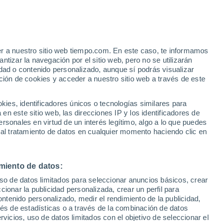
Aviso de nivel naranja
Alerta importante por tormenta en
Barrio Anglo hoy
er a nuestro sitio web tiempo.com. En este caso, te informamos
tizar la navegación por el sitio web, pero no se utilizarán
dad o contenido personalizado, aunque sí podrás visualizar
ción de cookies y acceder a nuestro sitio web a través de este
 de
es, identificadores únicos o tecnologías similares para
n este sitio web, las direcciones IP y los identificadores de
rsonales en virtud de un interés legítimo, algo a lo que puedes
ualidad
Mapa de lluvia
Satélites
Modelos
 al tratamiento de datos en cualquier momento haciendo clic en
miento de datos:
omingo
Lunes
Martes
Miércoles
uso de datos limitados para seleccionar anuncios básicos, crear
9 Ago
10 Ago
11 Ago
12 Ago
ccionar la publicidad personalizada, crear un perfil para
ontenido personalizado, medir el rendimiento de la publicidad,
vés de estadísticas o a través de la combinación de datos
rvicios, uso de datos limitados con el objetivo de seleccionar el
60%