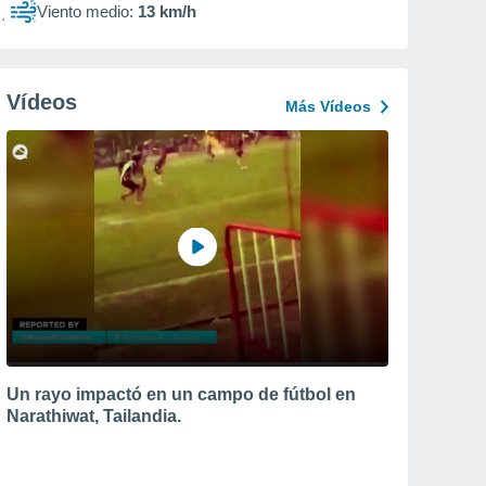
Viento medio:
13 km/h
Vídeos
Más Vídeos
Un rayo impactó en un campo de fútbol en
Narathiwat, Tailandia.