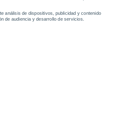
1 l/m²
14°
/
6°
13°
/
5°
12°
/
4°
10°
/
6°
e análisis de dispositivos, publicidad y contenido
n de audiencia y desarrollo de servicios.
-
24
km/h
15
-
27
km/h
17
-
34
km/h
15
-
34
km/h
agosto
Norte
3 Medio
23
-
48 km/h
FPS:
6-10
Noroeste
2 Bajo
19
-
44 km/h
FPS:
no
Noroeste
2 Bajo
19
-
39 km/h
FPS:
no
Oeste
1 Bajo
30
-
48 km/h
FPS:
no