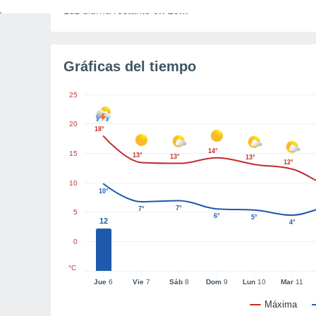
Luz diurna restante
6h 29m
Gráficas del tiempo
25
20
18°
14°
15
13°
13°
13°
12°
10
10°
7°
7°
5
6°
5°
12
4°
0
°C
Jue
6
Vie
7
Sáb
8
Dom
9
Lun
10
Mar
11
Máxima