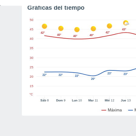
Gráficas del tiempo
50
45
43°
42°
42°
40°
40°
40°
40
35
30
25
23°
23°
22°
22°
22°
20
20°
15
°C
Sáb
8
Dom
9
Lun
10
Mar
11
Mié
12
Jue
13
Máxima