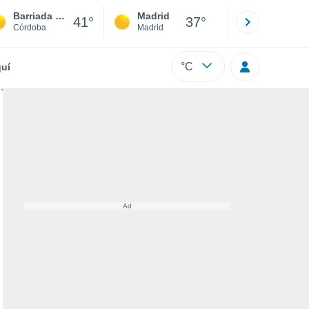
Barriada del Angel
Madrid
Barcelona
41°
37°
Córdoba
Madrid
Barcelona
°C
uí