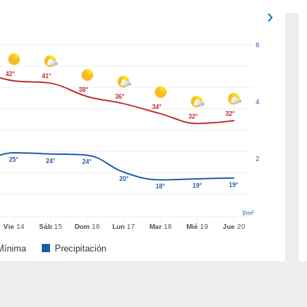
6
42°
41°
38°
36°
4
34°
32°
32°
2
25°
24°
24°
20°
19°
19°
18°
l/m²
Vie
14
Sáb
15
Dom
16
Lun
17
Mar
18
Mié
19
Jue
20
Mínima
Precipitación