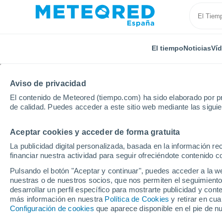
El tiempo
Noticias
Ví
Aviso de privacidad
El contenido de Meteored (tiempo.com) ha sido elaborado por pr
de calidad. Puedes acceder a este sitio web mediante las sigui
Aceptar cookies y acceder de forma gratuita
Inicio
Andalucía
Provincia de Córdoba
Barriada
La publicidad digital personalizada, basada en la información r
financiar nuestra actividad para seguir ofreciéndote contenido c
El Tiempo en Barriada 
Pulsando el botón "Aceptar y continuar", puedes acceder a la w
nuestras o de nuestros socios, que nos permiten el seguimiento
17:38
Sábado
desarrollar un perfil específico para mostrarte publicidad y co
más información en nuestra
Política de Cookies
y retirar en cu
Configuración de cookies
que aparece disponible en el pie de n
Soleado