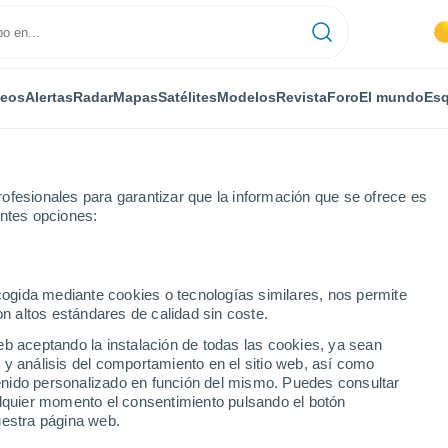
deos
Alertas
Radar
Mapas
Satélites
Modelos
Revista
Foro
El mundo
Esq
ofesionales para garantizar que la información que se ofrece es
entes opciones:
 del Angel
ecogida mediante cookies o tecnologías similares, nos permite
on altos estándares de calidad sin coste.
del Angel
eb aceptando la instalación de todas las cookies, ya sean
 y análisis del comportamiento en el sitio web, así como
...
ntenido personalizado en función del mismo. Puedes consultar
alquier momento el consentimiento pulsando el botón
Por horas
uestra página web.
Cielos despejados en las
próximas horas