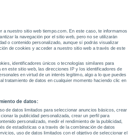
Aviso de nivel naranja
Alerta importante por altas
temperaturas en Barriada del Angel
hoy
er a nuestro sitio web tiempo.com. En este caso, te informamos
/h
tizar la navegación por el sitio web, pero no se utilizarán
dad o contenido personalizado, aunque sí podrás visualizar
ción de cookies y acceder a nuestro sitio web a través de este
es, identificadores únicos o tecnologías similares para
n este sitio web, las direcciones IP y los identificadores de
rsonales en virtud de un interés legítimo, algo a lo que puedes
 temperatura
Radar de lluvia
Satélites
Modelos
 al tratamiento de datos en cualquier momento haciendo clic en
miento de datos:
Martes
Miércoles
Jueves
Viernes
uso de datos limitados para seleccionar anuncios básicos, crear
11 Ago
12 Ago
13 Ago
14 Ago
ccionar la publicidad personalizada, crear un perfil para
ontenido personalizado, medir el rendimiento de la publicidad,
vés de estadísticas o a través de la combinación de datos
rvicios, uso de datos limitados con el objetivo de seleccionar el