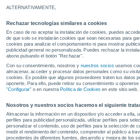
41°
ALTERNATIVAMENTE,
Rechazar tecnologías similares a cookies
Oeste
En caso de no aceptar la instalación de cookies, puedes acced
Sensación de 39°
12
-
29 km
de que solo se instalarán cookies que sean necesarias para garan
cookies para analizar el comportamiento ni para mostrar publici
publicidad general no personalizada. Puedes rechazar la instala
abono pulsando el botón "Rechazar".
Tormentas muy fuertes
Dejarán lluvias muy intensas, reventones y
Con su consentimiento, nosotros y
nuestros socios
usamos cooki
pedrisco en las comunidades del norte
almacenar, acceder y procesar datos personales como su visita e
cookies. Es posible que algunos proveedores traten tus datos pe
El Tiempo 1 - 7 días
Por horas
Actualidad
Mapa de
oponerte. Para ello, puede retirar su consentimiento u oponerse
"Configurar"
o en nuestra
Política de Cookies
en este sitio web.
Nosotros y nuestros socios hacemos el siguiente trata
Mañana
Lunes
Hoy
Almacenar la información en un dispositivo y/o acceder a ella, 
9 Ago
10 Ago
8 Ago
perfiles para publicidad personalizada, utilizar perfiles para sele
personalizar el contenido, uso de perfiles para la selección de c
medir el rendimiento del contenido, comprender al público a tra
procedentes de diferentes fuentes, desarrollo y mejora de los se