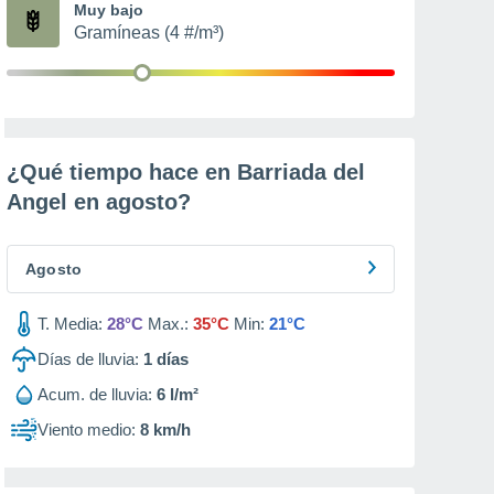
Muy bajo
Gramíneas (4 #/m³)
¿Qué tiempo hace en Barriada del
Angel en
agosto
?
Agosto
T. Media:
28°C
Max.:
35°C
Min:
21°C
Días de lluvia:
1
días
Acum. de lluvia:
6 l/m²
Viento medio:
8 km/h