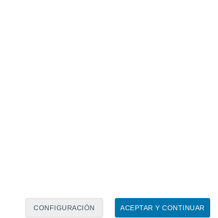
Calendario lunar
Lun
Mar
Mié
Jue
Vie
Sáb
Dom
8
9
10
11
12
13
14
15
16
17
18
19
20
21
CONFIGURACIÓN
ACEPTAR Y CONTINUAR