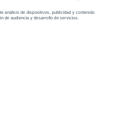
40°
/
20°
42°
/
23°
43°
/
23°
42°
/
25°
e análisis de dispositivos, publicidad y contenido
n de audiencia y desarrollo de servicios.
-
30
km/h
11
-
30
km/h
12
-
50
km/h
7
-
55
km/h
 8 de agosto
Suroeste
5 Medio
10
-
27 km/h
FPS:
6-10
Oeste
3 Medio
12
-
29 km/h
FPS:
6-10
Oeste
1 Bajo
13
-
29 km/h
FPS:
no
Oeste
0 Bajo
12
-
28 km/h
FPS:
no