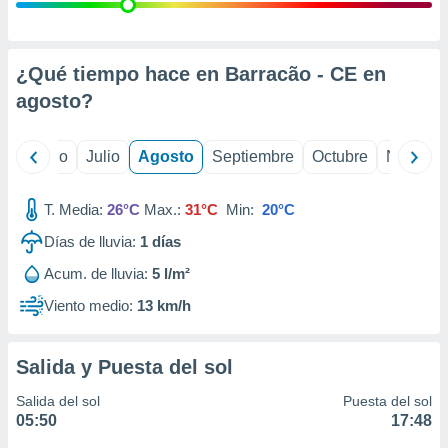
 seleccionar
o.
calización
precisa e
¿Qué tiempo hace en Barracão - CE en
ión mediante
agosto
?
, publicidad
yo
Junio
Julio
Agosto
Septiembre
Octubre
Noviemb
dos,
 publicidad
,
T. Media:
26°C
Max.:
31°C
Min:
20°C
ón de
Días de lluvia:
1
días
 desarrollo
s.
Acum. de lluvia:
5 l/m²
tros 1199
Viento medio:
13 km/h
ios
Salida y Puesta del sol
Salida del sol
Puesta del sol
05:50
17:48