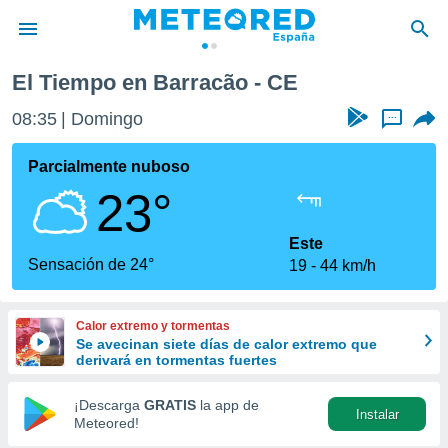
El Tiempo en Barracão - CE
privacidad
08:35
Domingo
...
o de
tiempo.com)
borado por
Parcialmente nuboso
es para
23°
ue la
 que se
e calidad.
Este
eder a este
Sensación de 24°
19
44 km/h
ediante las
opciones:
Calor extremo y tormentas
ookies y
Se avecinan siete días de calor extremo que
e forma
derivará en tormentas fuertes
d digital
¡Descarga
GRATIS
la app de
Instalar
ada, basada
Meteored!
mación