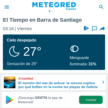
Santiago
El Tiempo en Barra de Santiago
privacidad
03:16
Viernes
...
o de
tiempo.com)
borado por
Cielo despejado
es para
27°
ue la
 que se
e calidad.
Menguante
eder a este
Sensación de 29°
Iluminada:
31%
ediante las
opciones:
Actualidad
ookies y
El secreto del mar de ardora: la ciencia explica
e forma
por qué brillan en la noche las playas de Galicia
d digital
¡Descarga
GRATIS
la app de
Instalar
ada, basada
Meteored!
mación