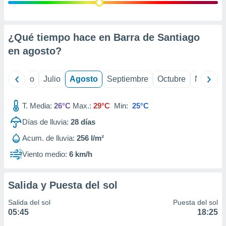
 seleccionar
o.
calización
precisa e
¿Qué tiempo hace en Barra de Santiago
ión mediante
en
agosto
?
, publicidad
yo
Junio
Julio
Agosto
Septiembre
Octubre
Noviemb
dos,
 publicidad
,
T. Media:
26°C
Max.:
29°C
Min:
25°C
ón de
Días de lluvia:
28
días
 desarrollo
s.
Acum. de lluvia:
256 l/m²
tros 1199
Viento medio:
6 km/h
ios
Salida y Puesta del sol
Salida del sol
Puesta del sol
05:45
18:25