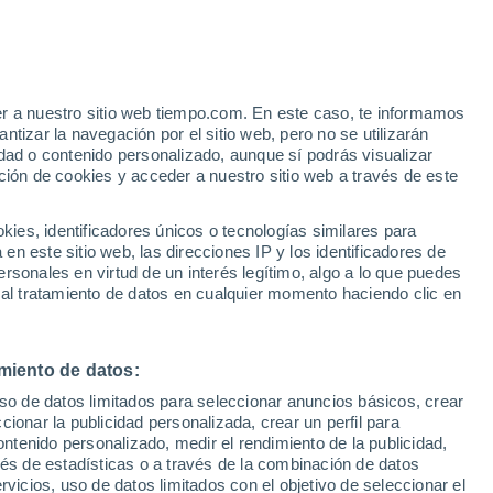
er a nuestro sitio web tiempo.com. En este caso, te informamos
/h
tizar la navegación por el sitio web, pero no se utilizarán
dad o contenido personalizado, aunque sí podrás visualizar
ción de cookies y acceder a nuestro sitio web a través de este
ias
es, identificadores únicos o tecnologías similares para
n este sitio web, las direcciones IP y los identificadores de
rsonales en virtud de un interés legítimo, algo a lo que puedes
e nubosidad
Radar de lluvia
Satélites
Modelos
 al tratamiento de datos en cualquier momento haciendo clic en
miento de datos:
Lunes
Martes
Miércoles
Jueves
uso de datos limitados para seleccionar anuncios básicos, crear
10 Ago
11 Ago
12 Ago
13 Ago
ccionar la publicidad personalizada, crear un perfil para
ontenido personalizado, medir el rendimiento de la publicidad,
vés de estadísticas o a través de la combinación de datos
rvicios, uso de datos limitados con el objetivo de seleccionar el
80%
80%
70%
60%