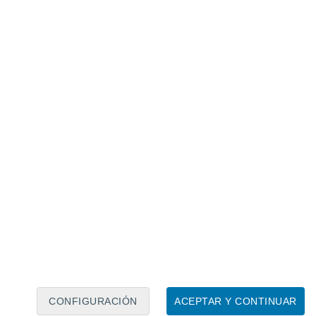
Calendario lunar
Lun
Mar
Mié
Jue
Vie
Sáb
Dom
7
8
9
10
11
12
13
14
15
16
17
18
19
20
CONFIGURACIÓN
ACEPTAR Y CONTINUAR