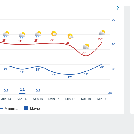
60
27°
27°
27°
27°
27°
26°
40
23°
20°
20°
20
19°
18°
18°
17°
17°
1.1
0.2
0.2
l/m²
Jue
13
Vie
14
Sáb
15
Dom
16
Lun
17
Mar
18
Mié
19
Mínima
Lluvia