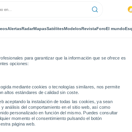
deos
Alertas
Radar
Mapas
Satélites
Modelos
Revista
Foro
El mundo
Esq
ofesionales para garantizar que la información que se ofrece es
entes opciones:
ecogida mediante cookies o tecnologías similares, nos permite
on altos estándares de calidad sin coste.
- WI
eb aceptando la instalación de todas las cookies, ya sean
 y análisis del comportamiento en el sitio web, así como
...
ntenido personalizado en función del mismo. Puedes consultar
alquier momento el consentimiento pulsando el botón
Por horas
uestra página web.
Cielos nubosos en las próximas
horas