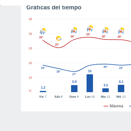
Gráficas del tiempo
35
30
29°
28°
28°
28°
28°
25°
25
20
20°
19°
19°
15
18°
17°
15
5.9
6.1
3.2
1.2
°C
Vie
7
Sáb
8
Dom
9
Lun
10
Mar
11
Mié
12
Máxima