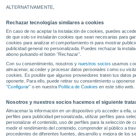
27°
ALTERNATIVAMENTE,
Rechazar tecnologías similares a cookies
Suroeste
En caso de no aceptar la instalación de cookies, puedes acced
Sensación de 29°
13
-
27 km
de que solo se instalarán cookies que sean necesarias para garan
cookies para analizar el comportamiento ni para mostrar publici
publicidad general no personalizada. Puedes rechazar la instala
abono pulsando el botón "Rechazar".
Llega una vaguada
Este fin de semana dejará tormentas con lluv
Con su consentimiento, nosotros y
nuestros socios
usamos cooki
fuertes y granizo en España
almacenar, acceder y procesar datos personales como su visita e
cookies. Es posible que algunos proveedores traten tus datos pe
El Tiempo 1 - 7 días
Por horas
Actualidad
Mapa d
oponerte. Para ello, puede retirar su consentimiento u oponerse
"Configurar"
o en nuestra
Política de Cookies
en este sitio web.
Nosotros y nuestros socios hacemos el siguiente trata
Mañana
Domingo
Hoy
Almacenar la información en un dispositivo y/o acceder a ella, 
8 Ago
9 Ago
7 Ago
perfiles para publicidad personalizada, utilizar perfiles para sele
personalizar el contenido, uso de perfiles para la selección de c
medir el rendimiento del contenido, comprender al público a tra
procedentes de diferentes fuentes, desarrollo y mejora de los se
80%
60%