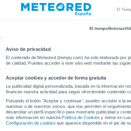
El tiempo
Noticias
Ví
Aviso de privacidad
El contenido de Meteored (tiempo.com) ha sido elaborado por pr
de calidad. Puedes acceder a este sitio web mediante las sigui
Aceptar cookies y acceder de forma gratuita
Inicio
Estados Unidos
Wisconsin
Bardwell
La publicidad digital personalizada, basada en la información r
financiar nuestra actividad para seguir ofreciéndote contenido c
El Tiempo en Bardwell 
Pulsando el botón "Aceptar y continuar", puedes acceder a la w
nuestras o de nuestros socios, que nos permiten el seguimiento
17:23
Viernes
desarrollar un perfil específico para mostrarte publicidad y co
más información en nuestra
Política de Cookies
y retirar en cu
Configuración de cookies
que aparece disponible en el pie de n
Nubes y claros