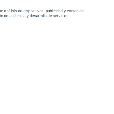
15 l/m²
3.2 l/m²
6.1 l/m²
0.2 l/m²
29°
/
19°
28°
/
20°
28°
/
19°
27°
/
20°
e análisis de dispositivos, publicidad y contenido
n de audiencia y desarrollo de servicios.
-
41
km/h
14
-
26
km/h
9
-
22
km/h
13
-
29
km/h
 agosto
s
Suroeste
2 Bajo
°
13
-
27 km/h
FPS:
no
s
Suroeste
1 Bajo
°
11
-
23 km/h
FPS:
no
Suroeste
0 Bajo
°
9
-
19 km/h
FPS:
no
Suroeste
0 Bajo
°
9
-
16 km/h
FPS:
no