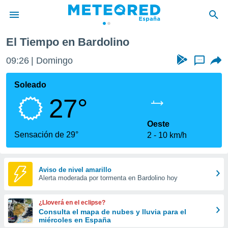
El Tiempo en Bardolino
privacidad
09:26
Domingo
...
o de
tiempo.com)
borado por
Soleado
es para
27°
ue la
 que se
e calidad.
Oeste
eder a este
Sensación de 29°
2
10 km/h
ediante las
opciones:
ookies y
Aviso de nivel amarillo
Alerta moderada por tormenta en Bardolino hoy
e forma
d digital
¿Lloverá en el eclipse?
ada, basada
Consulta el mapa de nubes y lluvia para el
miércoles en España
mación