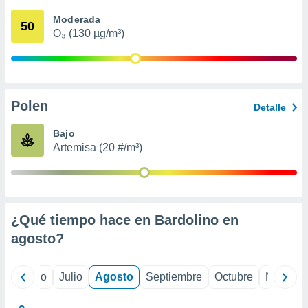
 seleccionar
o.
Moderada
50
O₃ (130 µg/m³)
calización
precisa e
ión mediante
, publicidad
Polen
Detalle
dos,
 publicidad
Bajo
,
Artemisa (20 #/m³)
ón de
 desarrollo
s.
tros 1199
ios
¿Qué tiempo hace en Bardolino en
agosto
?
yo
Junio
Julio
Agosto
Septiembre
Octubre
Noviemb