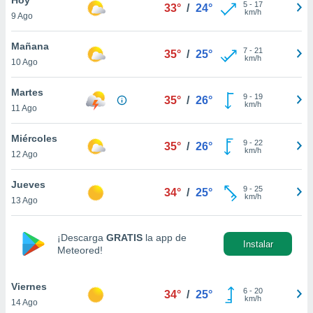
5
-
17
33°
/
24°
km/h
9 Ago
do en
 mismo.
sultar más
Mañana
7
-
21
35°
/
25°
 en nuestra
km/h
10 Ago
 Cookies
y
ualquier
Martes
9
-
19
35°
/
26°
km/h
11 Ago
ento
 botón
ación de
Miércoles
9
-
22
35°
/
26°
kies
km/h
12 Ago
 disponible
e nuestra
Jueves
9
-
25
.
34°
/
25°
km/h
13 Ago
IVAMENTE,
¡Descarga
GRATIS
la app de
Instalar
Meteored!
as
 a cookies
Viernes
 no aceptar
6
-
20
34°
/
25°
km/h
14 Ago
ón de