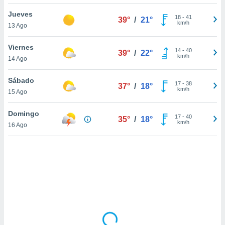
uedes
uestro sitio
Jueves
18
-
41
39°
/
21°
.com. En
km/h
13 Ago
te
 de que
Viernes
talarán
14
-
40
39°
/
22°
km/h
14 Ago
e sean
para
a
Sábado
17
-
38
37°
/
18°
por el sitio
km/h
15 Ago
o se
cookies para
Domingo
17
-
40
35°
/
18°
km/h
16 Ago
nto ni para
licidad o
ado, aunque
sualizar
general no
ada. Puedes
 instalación
y acceder a
io web a
ste abono