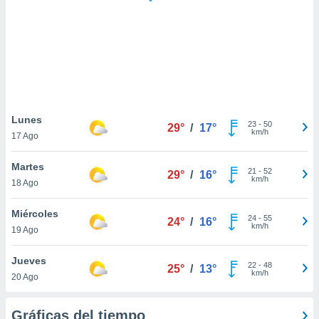
 botón
.
nto,
cios
kies,
ores únicos
Lunes
23
-
50
as similares
29°
/
17°
km/h
17 Ago
nar,
rocesar
Martes
onales como
21
-
52
29°
/
16°
km/h
 este sitio
18 Ago
recciones IP
ficadores de
Miércoles
24
-
55
24°
/
16°
 posible
km/h
19 Ago
s
 traten tus
Jueves
nales en
22
-
48
25°
/
13°
km/h
 interés
20 Ago
go a lo que
nerte. Para
Gráficas del tiempo
retirar su