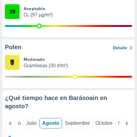
 seleccionar
o.
Aceptable
39
O₃ (97 µg/m³)
calización
precisa e
ión mediante
, publicidad
Polen
Detalle
dos,
 publicidad
Moderado
,
Gramíneas (30 #/m³)
ón de
 desarrollo
s.
tros 1199
ios
¿Qué tiempo hace en Barásoain en
agosto
?
yo
Junio
Julio
Agosto
Septiembre
Octubre
Noviemb