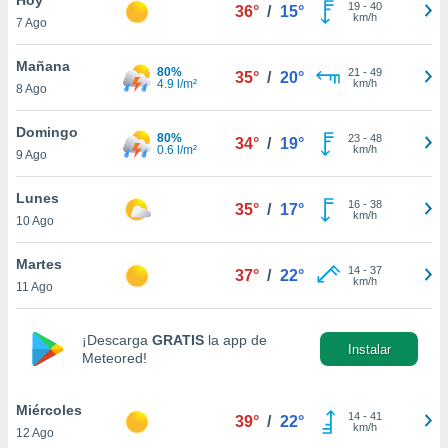
19
-
40
36°
/
15°
km/h
7 Ago
do en
 mismo.
sultar más
Mañana
80%
21
-
49
35°
/
20°
 en nuestra
4.9 l/m²
km/h
8 Ago
 Cookies
y
ualquier
Domingo
80%
23
-
48
34°
/
19°
0.6 l/m²
km/h
9 Ago
ento
 botón
ación de
Lunes
16
-
38
35°
/
17°
kies
km/h
10 Ago
 disponible
e nuestra
Martes
14
-
37
.
37°
/
22°
km/h
11 Ago
IVAMENTE,
¡Descarga
GRATIS
la app de
Instalar
Meteored!
as
 a cookies
Miércoles
 no aceptar
14
-
41
39°
/
22°
km/h
12 Ago
ón de