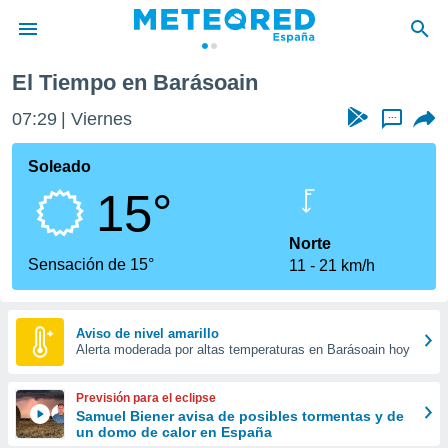
El Tiempo en Barásoain
privacidad
07:29
Viernes
...
o de
tiempo.com)
borado por
Soleado
es para
15°
ue la
 que se
e calidad.
Norte
eder a este
Sensación de 15°
11
21 km/h
ediante las
opciones:
ookies y
Aviso de nivel amarillo
Alerta moderada por altas temperaturas en Barásoain hoy
e forma
d digital
Previsión para el eclipse
ada, basada
Samuel Biener avisa de posibles tormentas y de
un domo de calor en España
mación